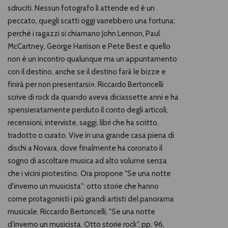
sdruciti. Nessun fotografo li attende ed è un
peccato, quegli scatti oggi varrebbero una fortuna;
perché i ragazzi si chiamano John Lennon, Paul
McCartney, George Harrison e Pete Best e quello
non è un incontro qualunque ma un appuntamento
con il destino, anche se il destino farà le bizze e
finirà per non presentarsi». Riccardo Bertoncelli
scrive di rock da quando aveva diciassette anni e ha
spensieratamente perduto il conto degli articoli,
recensioni, interviste, saggi, libri che ha scritto,
tradotto o curato. Vive in una grande casa piena di
dischi a Novara, dove finalmente ha coronato il
sogno di ascoltare musica ad alto volume senza
che i vicini protestino. Ora propone "Se una notte
d'inverno un musicista": otto storie che hanno
come protagonisti i più grandi artisti del panorama
musicale. Riccardo Bertoncelli, "Se una notte
d'inverno un musicista. Otto storie rock", pp. 96,