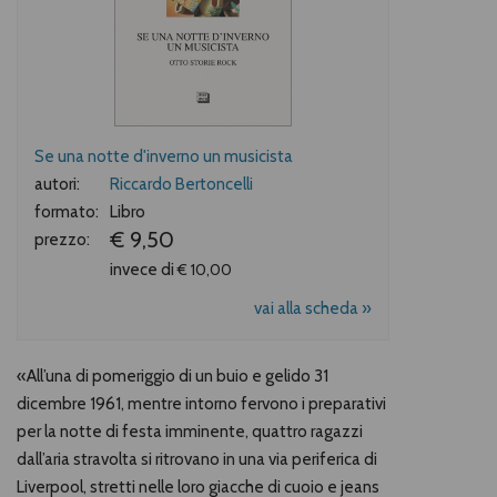
Se una notte d'inverno un musicista
autori:
Riccardo Bertoncelli
formato:
Libro
€ 9,50
prezzo:
invece di
€ 10,00
vai alla scheda »
«All’una di pomeriggio di un buio e gelido 31
dicembre 1961, mentre intorno fervono i preparativi
per la notte di festa imminente, quattro ragazzi
dall’aria stravolta si ritrovano in una via periferica di
Liverpool, stretti nelle loro giacche di cuoio e jeans