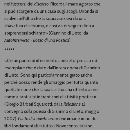
nel flettersi del
discorso
. Ricorda il mare agitato che
si può scorgere da una casa sugli scogli. Un’onda si
risolve nell’altra che la sopravanzava da una
sbavatura di schiuma, e così via di seguito fino a
sorprendersi schianto» (Giannino di Lieto, da
AutoIntervista - Bozza di una Poetica
).
*****
«C’è un punto di riferimento concreto, preciso ed
esemplare che è dato dall’intera opera di Giannino
di Lieto. Sono qui particolarmente grato anche
perché posso rendergli omaggio per tutta quanta
quella lezione che la sua scrittura ha offerto a me
come a tanti altri in trent’anni di attività poetica»
(Giorgio Bàrberi Squarotti, dalla
Relazione
al
convegno sulla poesia di Giannino di Lieto, maggio
2007).
Punto di inquieto arancione
rimane
«
uno dei
libri fondamentali in tutto il Novecento italiano,