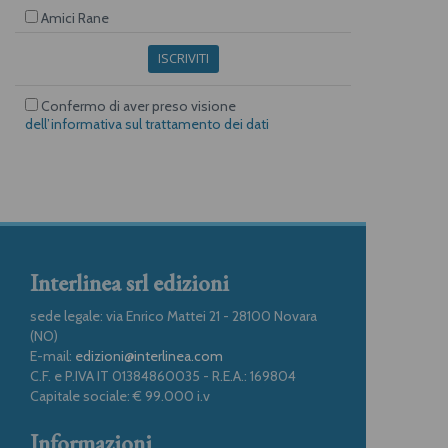
Amici Rane
ISCRIVITI
Confermo di aver preso visione
dell’informativa sul trattamento dei dati
Interlinea srl edizioni
sede legale: via Enrico Mattei 21 - 28100 Novara
(NO)
E-mail:
edizioni@interlinea.com
C.F. e P.IVA IT 01384860035 - R.E.A.: 169804
Capitale sociale: € 99.000 i.v
Informazioni