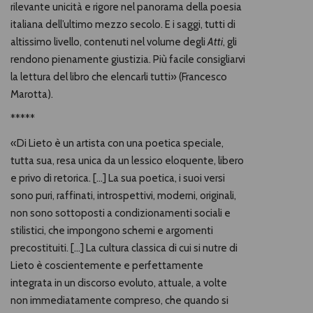
rilevante unicità e rigore nel panorama della poesia
italiana dell’ultimo mezzo secolo. E i saggi, tutti di
altissimo livello, contenuti nel volume degli
Atti
, gli
rendono pienamente giustizia. Più facile consigliarvi
la lettura del libro che elencarli tutti» (Francesco
Marotta).
*****
«Di Lieto è un artista con una poetica speciale,
tutta sua, resa unica da un lessico eloquente, libero
e privo di retorica. […] La sua poetica, i suoi versi
sono puri, raffinati, introspettivi, moderni, originali,
non sono sottoposti a condizionamenti sociali e
stilistici, che impongono schemi e argomenti
precostituiti. […] La cultura classica di cui si nutre di
Lieto è coscientemente e perfettamente
integrata in un discorso evoluto, attuale, a volte
non immediatamente compreso, che quando si