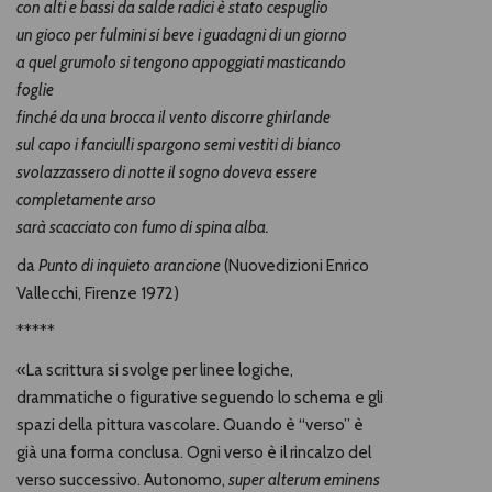
con alti e bassi da salde radici è stato cespuglio
un gioco per fulmini si beve i guadagni di un giorno
a quel grumolo si tengono appoggiati masticando
foglie
finché da una brocca il vento discorre ghirlande
sul capo i fanciulli spargono semi vestiti di bianco
svolazzassero di notte il sogno doveva essere
completamente arso
sarà scacciato con fumo di spina alba.
da
Punto di inquieto arancione
(Nuovedizioni Enrico
Vallecchi, Firenze 1972)
*****
«La scrittura si svolge per linee logiche,
drammatiche o figurative seguendo lo schema e gli
spazi della pittura vascolare. Quando è “verso” è
già una forma conclusa. Ogni verso è il rincalzo del
verso successivo. Autonomo,
super alterum eminens