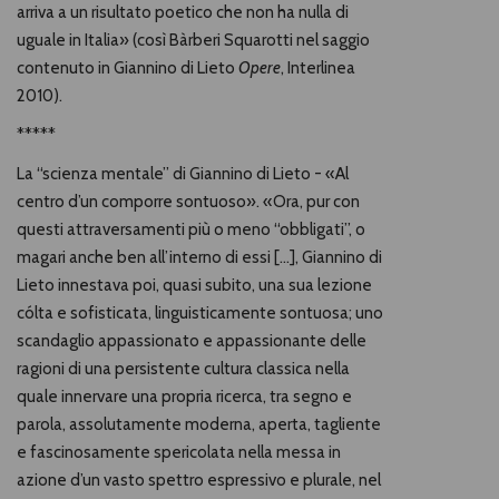
arriva a un risultato poetico che non ha nulla di
uguale in Italia» (così
B
àrberi Squarotti
nel saggio
contenuto in Giannino di Lieto
Opere
, Interlinea
2010).
*****
La “scienza mentale” di Giannino di Lieto - «Al
centro d’un comporre sontuoso». «Ora, pur con
questi attraversamenti più o meno “obbligati”, o
magari anche ben all’interno di essi […], Giannino di
Lieto innestava poi, quasi subito, una sua lezione
cólta e sofisticata, linguisticamente sontuosa; uno
scandaglio appassionato e appassionante delle
ragioni di una persistente cultura classica nella
quale innervare una propria ricerca, tra segno e
parola, assolutamente moderna, aperta, tagliente
e fascinosamente spericolata nella messa in
azione d’un vasto spettro espressivo e plurale, nel