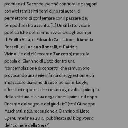
propri testi. Secondo, perché confronti e paragoni
con altri tantissimi nomi di nostri autori, ci
permettono di confermare con il passare del
tempo il nostro assunto. […] Un siffatto valore
poetico (che potremmo avvicinare agli esempi
di
Emilio Villa
,
di
Edoardo Cacciatore
, di
Amelia
Rosselli
, di
Luciano Roncalli
, di
Patrizia
Vicinelli
e
del più recente
Zanzotto
) mette la
poesia di Giannino di Lieto dentro una
“contemplazione di concetti” che si muovono
provocando una serie infinita di suggestioni e un
implacabile diarismo di cose, persone, luoghi,
riflessioni e ipotesi che creano ogni volta il principio
della scrittura e la sua negazione: il prima e il dopo
l’incanto del segno e del giudizio” (così Giuseppe
Marchetti, nella recensione a Giannino di Lieto
Opere
, Interlinea 2010, pubblicata sul blog
Poesia
del "Corriere della Sera").