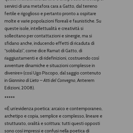
servirci di una metafora cara a Gatto, dal terreno
fertile e rigoglioso e pertanto pronto a ospitare
molte e varie popolazioni floreali e faunistiche. Su
queste isole, intellettualità e creatività si
sollecitano per contattazioni e sinergie, ma si
sfidano anche, inducendo effetti di ricaduta di
“sobbalzi”, come dice Ramat di Gatto, di
riaggiustamenti e di ridefinizioni, costruendo così
avventure dinamiche e situazioni complesse in
divenire» (così Ugo Piscopo, dal saggio contenuto
in
Giannino di Lieto – Atti del Convegno
, Anterem
Edizioni, 2008).
*****
«È un’evidenza poetica: arcaico e contemporaneo,
archetipo e copia, semplice e complesso, lineare e
strutturato, oralità e scrittura: tutti questi opposti
sono così impressi e confusi nella poetica di