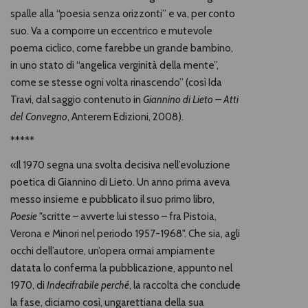
spalle alla “poesia senza orizzonti” e va, per conto
suo. Va a comporre un eccentrico e mutevole
poema ciclico, come farebbe un grande bambino,
in uno stato di “angelica verginità della mente”,
come se stesse ogni volta rinascendo” (così Ida
Travi, dal saggio contenuto in
Giannino di Lieto – Atti
del Convegno
, Anterem Edizioni, 2008).
*****
«Il 1970 segna una svolta decisiva nell’evoluzione
poetica di Giannino di Lieto. Un anno prima aveva
messo insieme e pubblicato il suo primo libro,
Poesie "
scritte – avverte lui stesso – fra Pistoia,
Verona e Minori nel periodo 1957-1968". Che sia, agli
occhi dell’autore, un’opera ormai ampiamente
datata lo conferma la pubblicazione, appunto nel
1970, di
Indecifrabile perché
, la raccolta che conclude
la fase, diciamo così, ungarettiana della sua