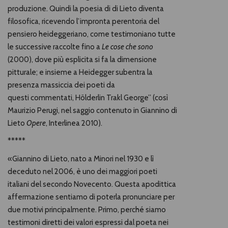
produzione. Quindi la poesia di di Lieto diventa
filosofica, ricevendo l’impronta perentoria del
pensiero heideggeriano, come testimoniano tutte
le successive raccolte fino a
Le cose che sono
(2000), dove più esplicita si fa la dimensione
pitturale; e insieme a Heidegger subentra la
presenza massiccia dei poeti da
questi commentati, Hölderlin Trakl George” (così
Maurizio Perugi, nel saggio contenuto in Giannino di
Lieto
Opere
, Interlinea 2010).
*****
«Giannino di Lieto, nato a Minori nel 1930 e lì
deceduto nel 2006, è uno dei maggiori poeti
italiani del secondo Novecento. Questa apodittica
affermazione sentiamo di poterla pronunciare per
due motivi principalmente. Primo, perché siamo
testimoni diretti dei valori espressi dal poeta nei