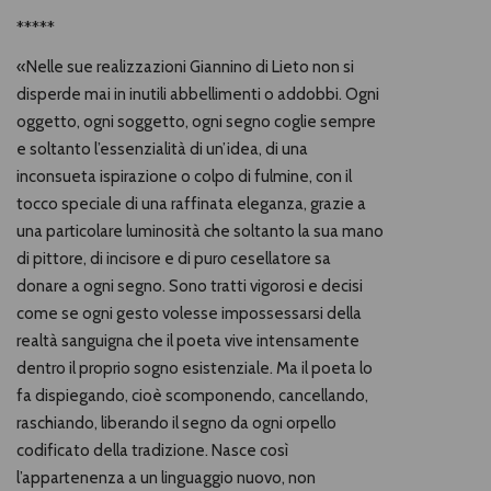
*****
«Nelle sue realizzazioni Giannino di Lieto non si
disperde mai in inutili abbellimenti o addobbi. Ogni
oggetto, ogni soggetto, ogni segno coglie sempre
e soltanto l’essenzialità di un’idea, di una
inconsueta ispirazione o colpo di fulmine, con il
tocco speciale di una raffinata eleganza, grazie a
una particolare luminosità che soltanto la sua mano
di pittore, di incisore e di puro cesellatore sa
donare a ogni segno. Sono tratti vigorosi e decisi
come se ogni gesto volesse impossessarsi della
realtà sanguigna che il poeta vive intensamente
dentro il proprio sogno esistenziale. Ma il poeta lo
fa dispiegando, cioè scomponendo, cancellando,
raschiando, liberando il segno da ogni orpello
codificato della tradizione. Nasce così
l’appartenenza a un linguaggio nuovo, non