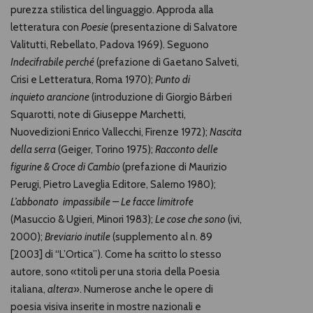
purezza stilistica del linguaggio. Approda alla
letteratura con
Poesie
(presentazione di Salvatore
Valitutti, Rebellato, Padova 1969). Seguono
Indecifrabile perché
(prefazione di Gaetano Salveti,
Crisi e Letteratura, Roma 1970);
Punto di
inquieto
arancione
(introduzione di Giorgio Bárberi
Squarotti, note di Giuseppe Marchetti,
Nuovedizioni Enrico Vallecchi, Firenze 1972);
Nascita
della serra
(Geiger, Torino 1975);
Racconto delle
figurine & Croce
di Cambio
(prefazione di Maurizio
Perugi, Pietro Laveglia Editore, Salerno 1980);
L’abbonato impassibile – Le facce limitrofe
(Masuccio & Ugieri, Minori 1983);
Le cose che sono
(ivi,
2000);
Breviario inutile
(supplemento al n. 89
[2003] di “L’Ortica”). Come ha scritto lo stesso
autore, sono «titoli per una storia della Poesia
italiana,
altera
». Numerose anche le opere di
poesia visiva inserite in mostre nazionali e