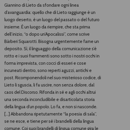
Giannino di Lieto da sfondare ogni linea
d’avanguardia: quello che di Lieto raggiunge è un
luogo deserto, è un luogo del passato o del futuro
insieme. È un luogo da riempire, che sta prima
dell’inizio, “o dopo un’Apocalissi”, come scrive
Bàrberi Squarotti. Bisogna urgentemente farne un
deposito. Sì, il linguaggio della comunicazione s’è
rotto e i suoi frammenti sono sotto i nostri occhi in
forma imprevista, con cocci di esseri e cose
incuneati dentro, sono reperti aguzzi, antichi e
post. Ricomponendoli nel suo misterioso codice, di
Lieto li sguscia, li fa uscire, non senza dolore, dal
caos del Discorso. Rifonda in sé e agli occhi altrui
una seconda inconcludibile e disarticolata storia
della lingua d’un popolo. Lo fa, e non si nasconde.
[…] Abbandona ripetutamente “la poesia di sala”,
se ne esce, e tiene per sé i brandelli della lingua
comune. Coi suoi brandelli di lingua comune gira le