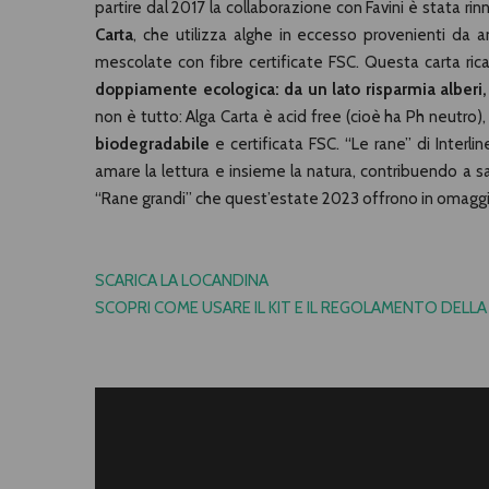
partire dal 2017 la collaborazione con Favini è stata rin
Carta
, che utilizza alghe in eccesso provenienti da am
mescolate con fibre certificate FSC. Questa carta rica
doppiamente ecologica: da un lato risparmia alberi, dall
non è tutto: Alga Carta è acid free (cioè ha Ph neutro)
biodegradabile
e certificata FSC. “Le rane” di Interl
amare la lettura e insieme la natura, contribuendo a sal
“Rane grandi” che quest’estate 2023 offrono in omaggio i
SCARICA LA LOCANDINA
SCOPRI COME USARE IL KIT E IL REGOLAMENTO DELL