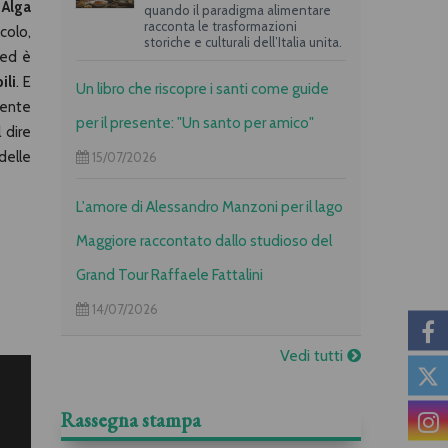
 Alga
quando il paradigma alimentare
racconta le trasformazioni
colo,
storiche e culturali dell’Italia unita.
 ed è
ili
. E
Un libro che riscopre i santi come guide
mente
per il presente: "Un santo per amico"
 dire
delle
15/07/2026
L'amore di Alessandro Manzoni per il lago
Maggiore raccontato dallo studioso del
Grand Tour Raffaele Fattalini
14/07/2026
Vedi tutti
Rassegna stampa