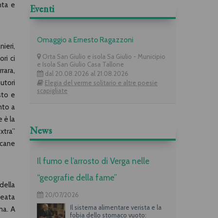
nta e
Eventi
Omaggio a Ernesto Ragazzoni
ieri,
Orta San Giulio e isola Sa Giulio - Municipio
ri ci
e Isola San Giulio Casa Tallone
rara,
dal 20.08.2026 al 21.08.2026
utori
Elegia del verme solitario e altre poesie
scapigliate
to e
anto a
e è la
News
xtra”
 cane
Il fumo e l’arrosto di Verga nelle
“geografie della fame”
 della
20/07/2026
deata
Il sistema alimentare verista e la
ma. A
fobia dello stomaco vuoto: