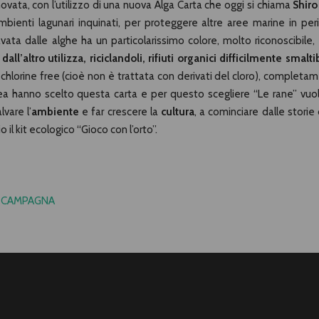
novata, con l’utilizzo di una nuova Alga Carta che oggi si chiama
Shiro
bienti lagunari inquinati, per proteggere altre aree marine in peri
vata dalle alghe ha un particolarissimo colore, molto riconoscibile,
’altro utilizza, riciclandoli, rifiuti organici difficilmente smaltib
, chlorine free (cioè non è trattata con derivati del cloro), completa
inea hanno scelto questa carta e per questo scegliere “Le rane” vuol
vare l’
ambiente
e far crescere la
cultura
, a cominciare dalle storie 
l kit ecologico “Gioco con l’orto”.
A CAMPAGNA