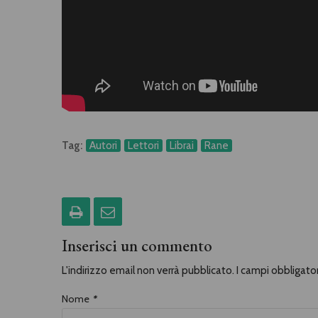
Tag:
Autori
Lettori
Librai
Rane
Inserisci un commento
L'indirizzo email non verrà pubblicato. I campi obbligat
Nome
*