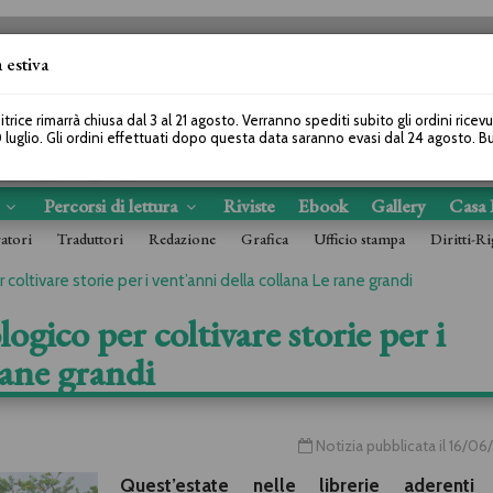
 estiva
SEGUICI SU
itrice rimarrà chiusa dal 3 al 21 agosto. Verranno spediti subito gli ordini ricev
 luglio. Gli ordini effettuati dopo questa data saranno evasi dal 24 agosto. 
s
Percorsi di lettura
Riviste
Ebook
Gallery
Casa 
ratori
Traduttori
Redazione
Grafica
Ufficio stampa
Diritti-Ri
 coltivare storie per i vent’anni della collana Le rane grandi
logico per coltivare storie per i
rane grandi
Notizia pubblicata il 16/0
Quest’estate nelle librerie aderenti