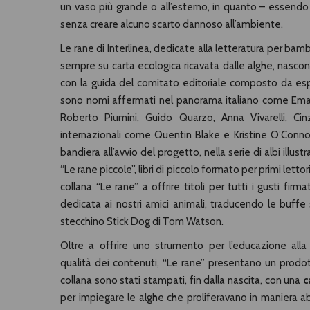
un vaso più grande o all’esterno, in quanto – essendo 
senza creare alcuno scarto dannoso all’ambiente.
Le rane di Interlinea, dedicate alla letteratura per ba
sempre su carta ecologica ricavata dalle alghe, nascono n
con la guida del comitato editoriale composto da esper
sono nomi affermati nel panorama italiano come Emanue
Roberto Piumini, Guido Quarzo, Anna Vivarelli, Ci
internazionali come Quentin Blake e Kristine O’Conn
bandiera all’avvio del progetto, nella serie di albi illus
“Le rane piccole”, libri di piccolo formato per primi letto
collana “Le rane” a offrire titoli per tutti i gusti firm
dedicata ai nostri amici animali, traducendo le buff
stecchino Stick Dog di Tom Watson.
Oltre a offrire uno strumento per l’educazione alla 
qualità dei contenuti, “Le rane” presentano un prod
collana sono stati stampati, fin dalla nascita, con una
c
per impiegare le alghe che proliferavano in maniera 