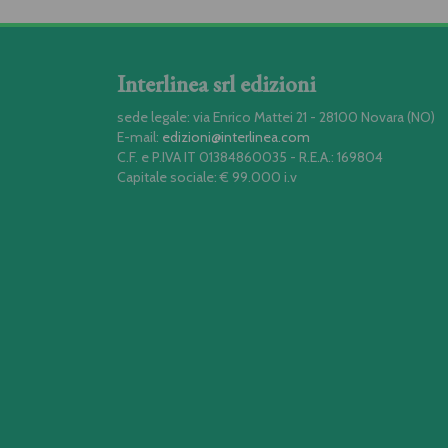
Interlinea srl edizioni
sede legale: via Enrico Mattei 21 - 28100 Novara (NO)
E-mail:
edizioni@interlinea.com
C.F. e P.IVA IT 01384860035 - R.E.A.: 169804
Capitale sociale: € 99.000 i.v