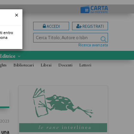
ACCEDI
REGISTRATI
uti entro
Buona
Ricerca avanzata
Editrice
ghts
Bibliotecari
Librai
Docenti
Lettori
6/2023
 una