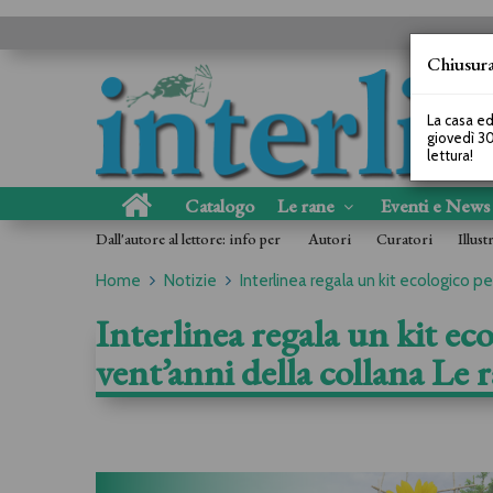
Chiusura
La casa ed
giovedì 30
lettura!
Catalogo
Le rane
Eventi e New
Dall'autore al lettore: info per
Autori
Curatori
Illust
Home
Notizie
Interlinea regala un kit ecologico per
Interlinea regala un kit eco
vent’anni della collana Le 