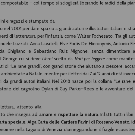
compostabile – col tempo si scioglierà liberando le radici della pia
mbini e ragazzi e stampate da
el 2001 per dare spazio a grandi autori e illustratori italiani e stran
ti di letteratura per l’infanzia come Walter Fochesato. Tra gli auto
le Luzzati, Anna Lavatelli, Elve Fortis De Hieronymis, Antonio Fer
nzia Ghigliano e Sebastiano Ruiz Mignone, senza dimenticare a
ol George cui si deve
Libro!
scelto da
Nati per leggere
come manifes
trati di “Le rane grandi”, con grandi storie che aiutano a crescere, acc
ri ambientate a Natale, mentre per i lettori dai 7 ai 12 anni di età invec
ati da grandi autori italiani. Nel 2018 nasce poi la collana “Le rane e
e storie del cagnolino Dylan di Guy Parker-Rees e le avventure del
lettura, attento alla
otto che insegna ad
amare e rispettare la natura
. Infatti tutti i libri
arta speciale, Alga Carta delle Cartiere Favini di Rossano Veneto
, i
abnorme nella Laguna di Venezia danneggiandone il fragile ecosiste