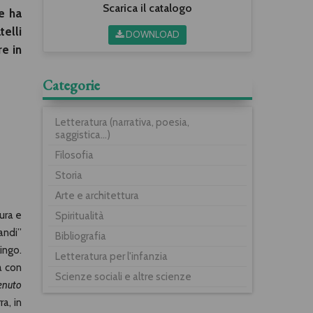
Scarica il catalogo
he ha
elli
DOWNLOAD
re in
Categorie
Letteratura (narrativa, poesia,
saggistica...)
Filosofia
Storia
Arte e architettura
tura e
Spiritualità
andi”
Bibliografia
lingo.
Letteratura per l'infanzia
a con
Scienze sociali e altre scienze
enuto
a, in