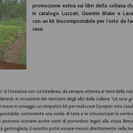
promozione estiva sui libri della collana c
in catalogo Luzzati, Quentin Blake e Lavat
con un kit biocompostabile per l’orto da fa
casa.
o” è l’iniziativa con cui Interlinea, da sempre attenta ai temi della na
derenti, in occasione dei vent’anni degli albi della collana “Le rane gr
si riceve in omaggio un simpatico kit per realizzare il proprio orto casa
mpostabile, contenente una cialda di terra e le istruzioni per la semin
ce si possono ricevere anche semi di pomodoro legati alla storia
Benv
arà germogliata, il vasetto potrà essere messo direttamente nella terr