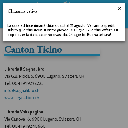
Chiusura estiva
La casa editrice rimarrà chiusa dal 3 al 21 agosto. Verranno spediti
subito gli ordini ricevuti entro giovedì 30 luglio. Gli ordini effettuati
dopo questa data saranno evasi dal 24 agosto. Buona lettura!
Canton Ticino
Libreria Il Segnalibro
Via G.B. Pioda 5, 6900 Lugano, Svizzera CH
Tel. 0041 91 9222225
info@segnalibro.ch
www.segnalibro.ch
Libreria Voltapagina
Via Canova 16, 6900 Lugano, Svizzera
CH
Tel. 0041 91 9240660