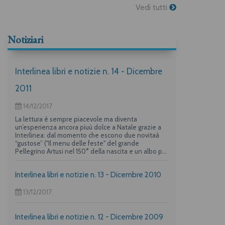
Vedi tutti
Notiziari
Interlinea libri e notizie n. 14 - Dicembre
2011
14/12/2017
La lettura è sempre piacevole ma diventa
un’esperienza ancora piuù dolce a Natale grazie a
Interlinea: dal momento che escono due novitaà
“gustose” ("Il menu delle feste" del grande
Pellegrino Artusi nel 150° della nascita e un albo per
i più piccoli su "La frittata" raccontata da due dei
maggiori autori per l’infanzia, Guido Quarzo e Anna
Interlinea libri e notizie n. 13 - Dicembre 2010
Vivarelli) la casa editrice propone una deliziosa
offerta per i suoi lettori piuù golosi.
13/12/2017
Interlinea libri e notizie n. 12 - Dicembre 2009