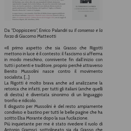
Da "Doppiozero", Enrico Palandri su
Il consenso e la
forza
di Giacomo Matteotti
«
Il primo aspetto che sia Grasso che Rigotti
mettono in luce è il contesto: il fascismo si afferma
in modo meschino, connivente fin dall’inizio con
tutti i potenti e traditore, proprio perché attraverso
Benito Mussolini nasce contro il movimento
socialista. [...]
La Rigotti è molto brava anche ad analizzarne la
retorica che infatti, per tutti gli italiani (anche quelli
di destra) è diventata sinonimo di un linguaggio
tronfio e ridicolo.
Il disgusto per Mussolini è del resto ampiamente
condiviso e bastino per tutti le belle pagine che ha
scritto Elsa Morante dopo la sua fucilazione.
Più inquietante per me è stato rivedere il ruolo di
Antonio Gramsci, sottolineato sia da Grasso che