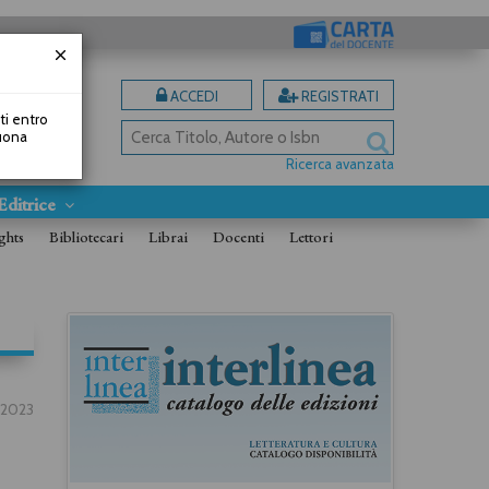
ACCEDI
REGISTRATI
uti entro
Buona
Ricerca avanzata
Editrice
ghts
Bibliotecari
Librai
Docenti
Lettori
.2023