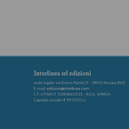
Interlinea srl edizioni
sede legale: via Enrico Mattei 21 - 28100 Novara (NO)
E-mail:
edizioni@interlinea.com
C.F. e P.IVA IT 01384860035 - R.E.A.: 169804
Capitale sociale: € 99.000 i.v