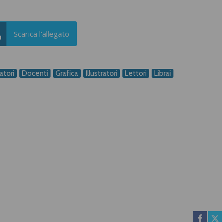
Scarica l'allegato
atori
Docenti
Grafica
Illustratori
Lettori
Librai