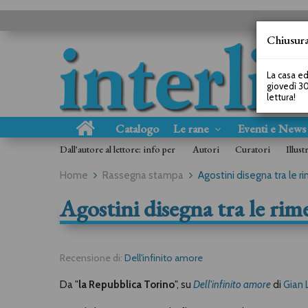
Chiusura
La casa ed
giovedì 30
lettura!
Catalogo
Le rane
Eventi e New
Dall'autore al lettore: info per
Autori
Curatori
Illust
Home
Rassegna stampa
Agostini disegna tra le r
Agostini disegna tra le rim
Recensione di:
Dell'infinito amore
Da "
la Repubblica Torino
", su
Dell'infinito amore
di
Gian 