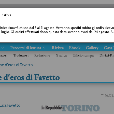
 estiva
SEGUICI SU
itrice rimarrà chiusa dal 3 al 21 agosto. Verranno spediti subito gli ordini ricev
 luglio. Gli ordini effettuati dopo questa data saranno evasi dal 24 agosto. 
s
Percorsi di lettura
Riviste
Ebook
Gallery
Casa 
ratori
Traduttori
Redazione
Grafica
Ufficio stampa
Diritti-Ri
ime d'eros di Favetto
e d'eros di Favetto
16.02
Luca Favetto