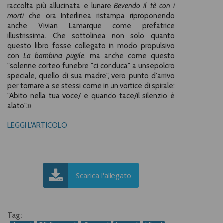
raccolta più allucinata e lunare
Bevendo il tè con i
morti
che ora Interlinea ristampa riproponendo
anche Vivian Lamarque come prefatrice
illustrissima. Che sottolinea non solo quanto
questo libro fosse collegato in modo propulsivo
con
La bambina pugile
, ma anche come questo
"solenne corteo funebre "ci conduca" a unsepolcro
speciale, quello di sua madre", vero punto d'arrivo
per tornare a se stessi come in un vortice di spirale:
"Abito nella tua voce/ e quando tace/il silenzio è
alato".
»
LEGGI L'ARTICOLO
Scarica l'allegato
Tag: