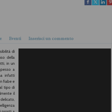
e
Eventi
Inserisci un commento
ibilità di
uso della
tti, in un
spesso a
a infatti
n fiabe e
l tipo di
lmente il
delicato,
elligenza
i pronti a