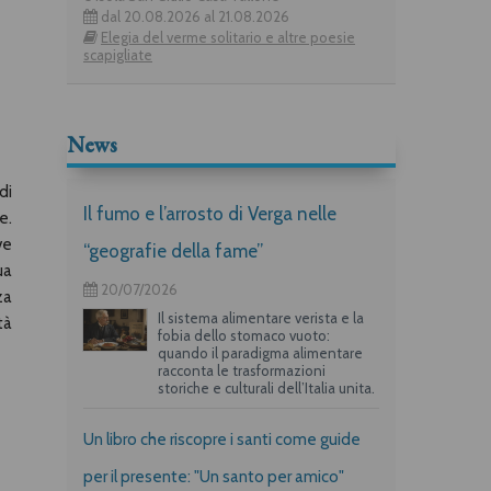
dal 20.08.2026 al 21.08.2026
Elegia del verme solitario e altre poesie
scapigliate
News
di
Il fumo e l’arrosto di Verga nelle
e.
ve
“geografie della fame”
ua
20/07/2026
za
Il sistema alimentare verista e la
tà
fobia dello stomaco vuoto:
quando il paradigma alimentare
racconta le trasformazioni
storiche e culturali dell’Italia unita.
Un libro che riscopre i santi come guide
per il presente: "Un santo per amico"