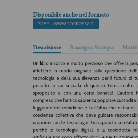
Disponibile anche nel formato
PDF SU WWW.TORROSSA.IT
Descrizione
Rassegna Stampa
Notizi
Un libro insolito e molto prezioso che offre la poss
riflettere in modo originale sulla questione dell’
tecnologia e della sua rilevanza per il futuro di tu
periodo in cui si parla di questo tema molto 
sproposito e con una certa banalità. L’autore h
compreso che l’antica sapienza popolare custodita i
leggende del meridione è tutt’altro che estranea a
coscienza collettiva che deve guidare responsabi
rapporto con le tecnologie. Un rapporto senz’altro 
perché le tecnologie digitali e la cosiddetta int
artificiale non sono affatto docili e neutri strument