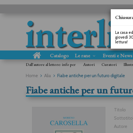
Chiusura
La casa ed
giovedì 30
lettura!
Catalogo
Le rane
Eventi e New
Dall'autore al lettore: info per
Autori
Curatori
Illust
Home
Alia
Fiabe antiche per un futuro digitale
Fiabe antiche per un futuro
Titolo
Sottotito
Autore