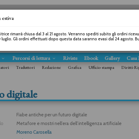
 estiva
SEGUICI SU
itrice rimarrà chiusa dal 3 al 21 agosto. Verranno spediti subito gli ordini ricev
 luglio. Gli ordini effettuati dopo questa data saranno evasi dal 24 agosto. 
s
Percorsi di lettura
Riviste
Ebook
Gallery
Casa 
ratori
Traduttori
Redazione
Grafica
Ufficio stampa
Diritti-Ri
 digitale
Fiabe antiche per un futuro digitale
lo
Metafore e mostri nell’era dell’intelligenza artificiale
Moreno Carosella