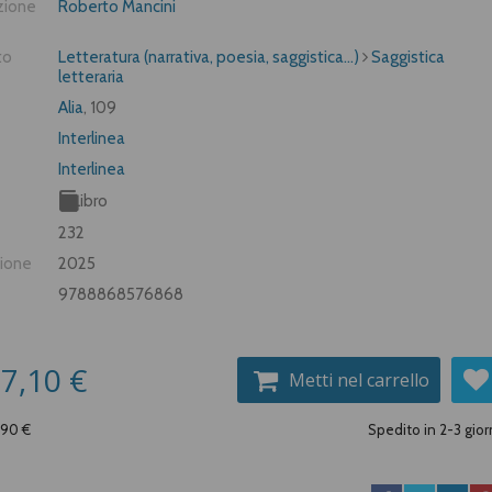
zione
Roberto Mancini
to
Letteratura (narrativa, poesia, saggistica...)
Saggistica
letteraria
Alia
, 109
Interlinea
Interlinea
Libro
232
zione
2025
9788868576868
7,10 €
Metti nel carrello
,90 €
Spedito in 2-3 gior