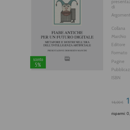
presenta
di
Argomen
Collana
Marchio
Editore
Formato
sconto
Pagine
5%
Pubblica
ISBN
1
18,00 €
risparmi: 0