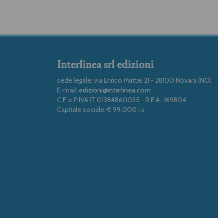
Interlinea srl edizioni
sede legale: via Enrico Mattei 21 - 28100 Novara (NO)
E-mail:
edizioni@interlinea.com
C.F. e P.IVA IT 01384860035 - R.E.A.: 169804
Capitale sociale: € 99.000 i.v