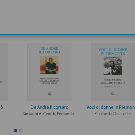
rò
De André il corsaro
Voci di donne in Piemon
Giovanni A. Cerutti, Fernanda Pivano, Cesare G. Romana, Michele Serra
Elisabetta Dellavalle