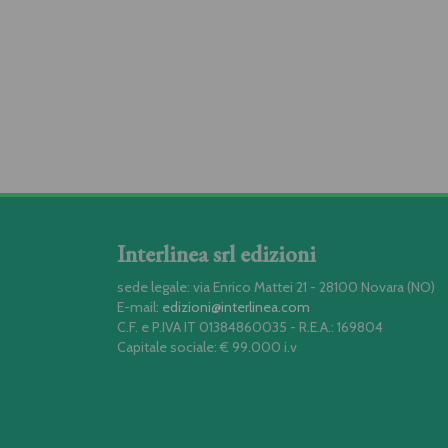
Interlinea srl edizioni
sede legale: via Enrico Mattei 21 - 28100 Novara (NO)
E-mail:
edizioni@interlinea.com
C.F. e P.IVA IT 01384860035 - R.E.A.: 169804
Capitale sociale: € 99.000 i.v