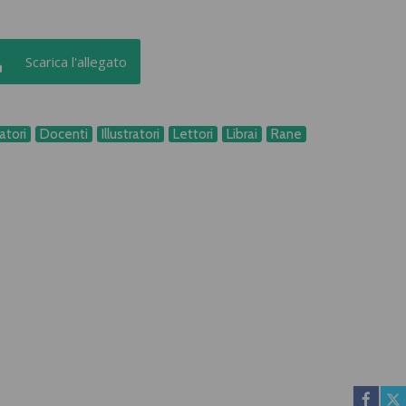
Scarica l'allegato
atori
Docenti
Illustratori
Lettori
Librai
Rane