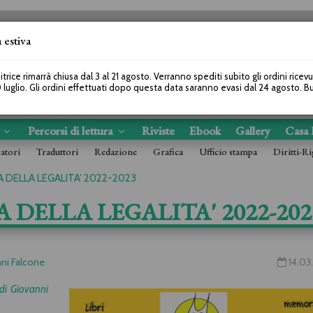
 estiva
SEGUICI SU
itrice rimarrà chiusa dal 3 al 21 agosto. Verranno spediti subito gli ordini ricev
 luglio. Gli ordini effettuati dopo questa data saranno evasi dal 24 agosto. 
s
Percorsi di lettura
Riviste
Ebook
Gallery
Casa 
ratori
Traduttori
Redazione
Grafica
Ufficio stampa
Diritti-Ri
 DELLA LEGALITA' 2022-2023
A DELLA LEGALITA' 2022-202
nni Falcone
14.03
di Giovanni