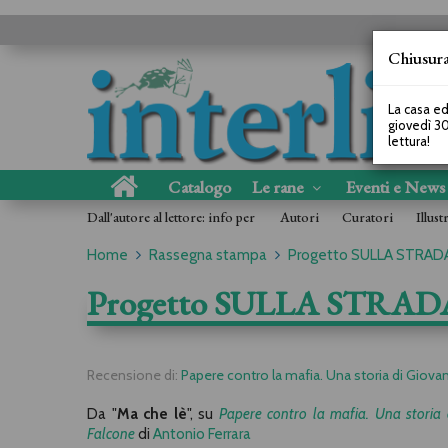
Chiusura
La casa ed
giovedì 30
lettura!
Catalogo
Le rane
Eventi e New
Dall'autore al lettore: info per
Autori
Curatori
Illust
Home
Rassegna stampa
Progetto SULLA STRADA
Progetto SULLA STRAD
Recensione di:
Papere contro la mafia. Una storia di Giova
Da "
Ma che lè
", su
Papere contro la mafia. Una storia 
Falcone
di
Antonio Ferrara