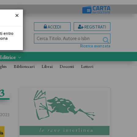
ACCEDI
REGISTRATI
uti entro
Buona
Ricerca avanzata
Editrice
ghts
Bibliotecari
Librai
Docenti
Lettori
3
.2023