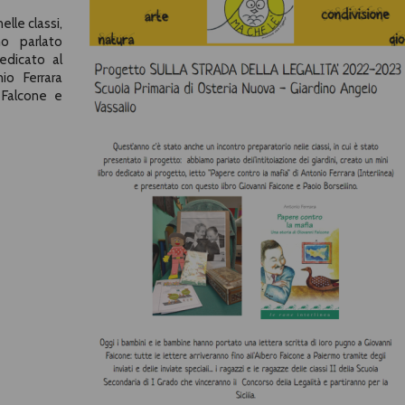
lle classi,
o parlato
dedicato al
io Ferrara
 Falcone e