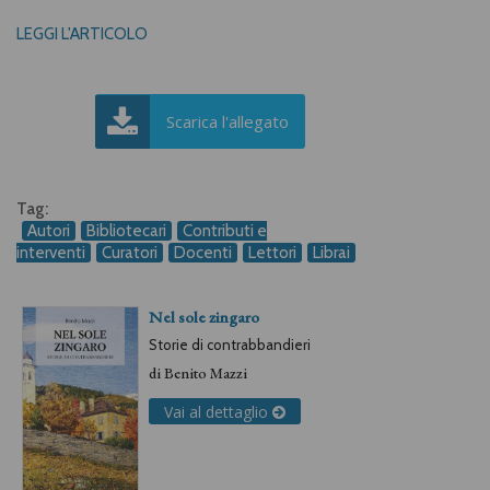
LEGGI L'ARTICOLO
Scarica l'allegato
Tag:
Autori
Bibliotecari
Contributi e
interventi
Curatori
Docenti
Lettori
Librai
Nel sole zingaro
Storie di contrabbandieri
di
Benito Mazzi
Vai al dettaglio