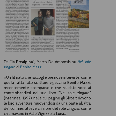
Da "
la Prealpina"
, Marco De Ambrosis su
Nel sole
zingaro
di
Benito Mazzi
«Un filmato che raccoglie preziose interviste, come
quella fatta allo scrittore vigezzino Benito Mazzi,
recentemente scomparso e che ha dato voce ai
contrabbandieri nel suo libro "Nel sole zingaro"
(Interlinea, 1997), nelle cui pagine gli Sfrosit rivivono
le loro avventure muovendosi da una parte all'altra
del confine, al lieve chiarore del sole zingaro, come
chiamavano in Valle Vigezzo la Luna
».