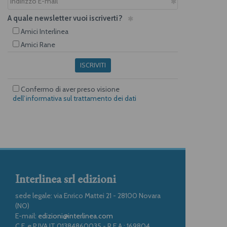
A quale newsletter vuoi iscriverti?
Amici Interlinea
Amici Rane
ISCRIVITI
Confermo di aver preso visione
dell’informativa sul trattamento dei dati
Interlinea srl edizioni
sede legale: via Enrico Mattei 21 - 28100 Novara
(NO)
E-mail:
edizioni@interlinea.com
C.F. e P.IVA IT 01384860035 - R.E.A.: 169804