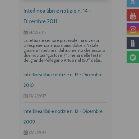
Interlinea libri e notizie n. 14 -
Dicembre 2011
14/12/2017
La lettura è sempre piacevole ma diventa
un’esperienza ancora piuù dolce a Natale
grazie a Interlinea: dal momento che escono
due novitaà “gustose” ("Il menu delle feste"
del grande Pellegrino Artusi nel 150° della
nascita e un albo per i più piccoli su "La
frittata" raccontata da due dei maggiori autori
Interlinea libri e notizie n. 13 - Dicembre
per l’infanzia, Guido Quarzo e Anna Vivarelli)
la casa editrice propone una deliziosa offerta
per i suoi lettori piuù golosi.
2010
13/12/2017
Interlinea libri e notizie n. 12 - Dicembre
2009
12/12/2017