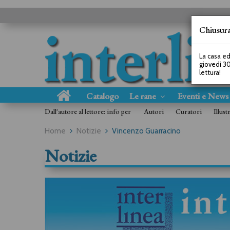
Chiusura
La casa ed
giovedì 30
lettura!
Catalogo
Le rane
Eventi e New
Dall'autore al lettore: info per
Autori
Curatori
Illust
Home
Notizie
Vincenzo Guarracino
Notizie