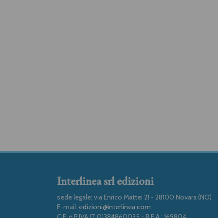
Interlinea srl edizioni
sede legale: via Enrico Mattei 21 - 28100 Novara (NO)
E-mail:
edizioni@interlinea.com
C.F. e P.IVA IT 01384860035 - R.E.A.: 169804