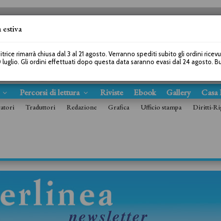
 estiva
SEGUICI SU
itrice rimarrà chiusa dal 3 al 21 agosto. Verranno spediti subito gli ordini ricev
 luglio. Gli ordini effettuati dopo questa data saranno evasi dal 24 agosto. 
s
Percorsi di lettura
Riviste
Ebook
Gallery
Casa 
ratori
Traduttori
Redazione
Grafica
Ufficio stampa
Diritti-Ri