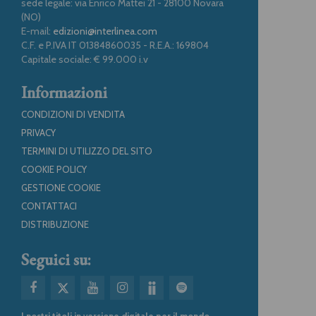
sede legale: via Enrico Mattei 21 - 28100 Novara
(NO)
E-mail:
edizioni@interlinea.com
C.F. e P.IVA IT 01384860035 - R.E.A.: 169804
Capitale sociale: € 99.000 i.v
Informazioni
CONDIZIONI DI VENDITA
PRIVACY
TERMINI DI UTILIZZO DEL SITO
COOKIE POLICY
GESTIONE COOKIE
CONTATTACI
DISTRIBUZIONE
Seguici su:
I nostri titoli in versione digitale per il mondo