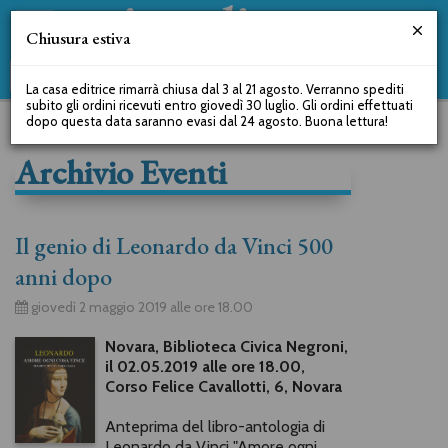
Chiusura estiva
La casa editrice rimarrà chiusa dal 3 al 21 agosto. Verranno spediti
subito gli ordini ricevuti entro giovedì 30 luglio. Gli ordini effettuati
dopo questa data saranno evasi dal 24 agosto. Buona lettura!
Archivio Eventi
Il genio di Leonardo da Vinci 500
anni dopo
giovedì 2 maggio 2019 alle ore 18.00
Novara, Biblioteca Civica Negroni,
il 02.05.2019 alle ore 18.00,
Corso Felice Cavallotti, 6, Novara
Anteprima del libro-antologia di
Leonardo da Vinci "Amore ogni