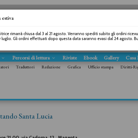
 estiva
SEGUICI SU
itrice rimarrà chiusa dal 3 al 21 agosto. Verranno spediti subito gli ordini ricev
 luglio. Gli ordini effettuati dopo questa data saranno evasi dal 24 agosto. 
s
Percorsi di lettura
Riviste
Ebook
Gallery
Casa 
ratori
Traduttori
Redazione
Grafica
Ufficio stampa
Diritti-Ri
ttando Santa Lucia
ore 21.00, via Cadorna, 12 , Magenta