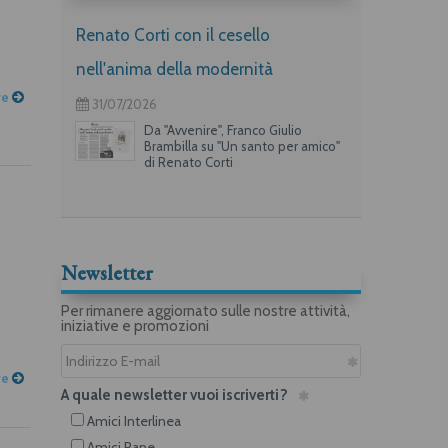
Renato Corti con il cesello
nell'anima della modernità
re
31/07/2026
Da "Avvenire", Franco Giulio
Brambilla su "Un santo per amico"
di Renato Corti
Newsletter
Per rimanere aggiornato sulle nostre attività,
iniziative e promozioni
re
A quale newsletter vuoi iscriverti?
Amici Interlinea
Amici Rane