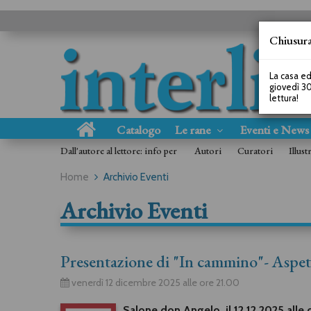
Chiusura
La casa ed
giovedì 30
lettura!
Catalogo
Le rane
Eventi e New
Dall'autore al lettore: info per
Autori
Curatori
Illust
Home
Archivio Eventi
Archivio Eventi
Presentazione di "In cammino"- Aspe
venerdì 12 dicembre 2025 alle ore 21.00
Salone don Angelo, il 12.12.2025 alle 