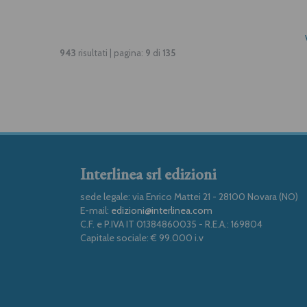
943
risultati | pagina:
9
di
135
Interlinea srl edizioni
sede legale: via Enrico Mattei 21 - 28100 Novara (NO)
E-mail:
edizioni@interlinea.com
C.F. e P.IVA IT 01384860035 - R.E.A.: 169804
Capitale sociale: € 99.000 i.v