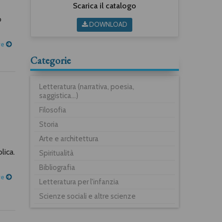
Scarica il catalogo
o
DOWNLOAD
re
Categorie
Letteratura (narrativa, poesia,
saggistica...)
Filosofia
Storia
Arte e architettura
lica.
Spiritualità
Bibliografia
re
Letteratura per l'infanzia
Scienze sociali e altre scienze