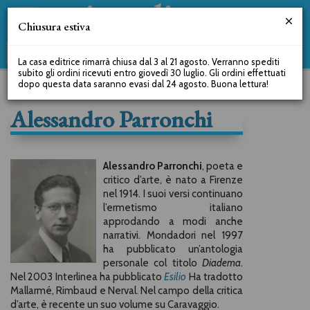
Chiusura estiva
La casa editrice rimarrà chiusa dal 3 al 21 agosto. Verranno spediti
subito gli ordini ricevuti entro giovedì 30 luglio. Gli ordini effettuati
dopo questa data saranno evasi dal 24 agosto. Buona lettura!
Alessandro Parronchi
Alessandro Parronchi
, poeta e
critico d’arte, è nato a Firenze
nel 1914. I suoi versi continuano
l’ermetismo italiano
approdando a modi anche
narrativi. Mondadori nel 1997
ha pubblicato un’antologia
personale col titolo
Diadema
.
Nel 2003 Interlinea ha pubblicato
Esilio
Ha tradotto
Mallarmé, Rimbaud e Nerval. Nel campo della critica
d’arte, è recente un suo volume su Caravaggio.