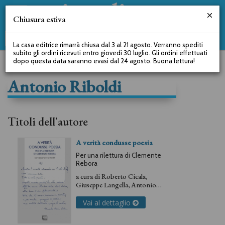
Chiusura estiva
La casa editrice rimarrà chiusa dal 3 al 21 agosto. Verranno spediti
subito gli ordini ricevuti entro giovedì 30 luglio. Gli ordini effettuati
dopo questa data saranno evasi dal 24 agosto. Buona lettura!
Antonio Riboldi
Titoli dell'autore
A verità condusse poesia
Per una rilettura di Clemente
Rebora
a cura di
Roberto Cicala
,
Giuseppe Langella
,
Antonio
Riboldi
Vai al dettaglio