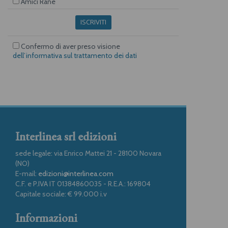
Amici Rane
ISCRIVITI
Confermo di aver preso visione
dell’informativa sul trattamento dei dati
Interlinea srl edizioni
sede legale: via Enrico Mattei 21 - 28100 Novara
(NO)
E-mail:
edizioni@interlinea.com
C.F. e P.IVA IT 01384860035 - R.E.A.: 169804
Capitale sociale: € 99.000 i.v
Informazioni