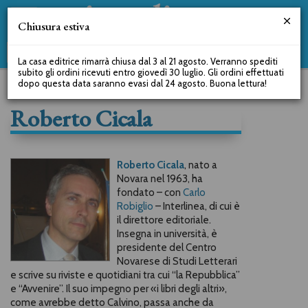
Chiusura estiva
La casa editrice rimarrà chiusa dal 3 al 21 agosto. Verranno spediti
subito gli ordini ricevuti entro giovedì 30 luglio. Gli ordini effettuati
dopo questa data saranno evasi dal 24 agosto. Buona lettura!
Roberto Cicala
Roberto Cicala
, nato a
Novara nel 1963, ha
fondato – con
Carlo
Robiglio
– Interlinea, di cui è
il direttore editoriale.
Insegna in università, è
presidente del Centro
Novarese di Studi Letterari
e scrive su riviste e quotidiani tra cui “la Repubblica”
e “Avvenire”. Il suo impegno per «i libri degli altri»,
come avrebbe detto Calvino, passa anche da