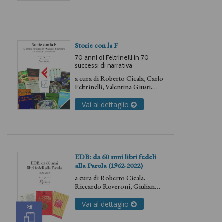
Storie con la F
70 anni di Feltrinelli in 70
successi di narrativa
a cura di
Roberto Cicala
,
Carlo
Feltrinelli
,
Valentina Giusti
,
Martina Vodola
Vai al dettaglio
EDB: da 60 anni libri fedeli
alla Parola (1962-2022)
a cura di
Roberto Cicala
,
Riccardo Roveroni
,
Giuliano
Vigini
Vai al dettaglio
Pdf