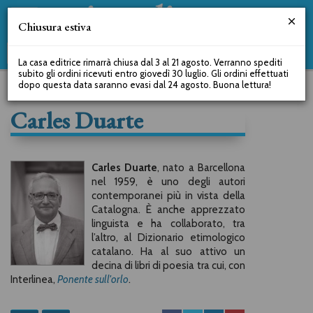
Chiusura estiva
La casa editrice rimarrà chiusa dal 3 al 21 agosto. Verranno spediti
subito gli ordini ricevuti entro giovedì 30 luglio. Gli ordini effettuati
dopo questa data saranno evasi dal 24 agosto. Buona lettura!
Carles Duarte
Carles Duarte
, nato a Barcellona
nel 1959, è uno degli autori
contemporanei più in vista della
Catalogna. È anche apprezzato
linguista e ha collaborato, tra
l’altro, al Dizionario etimologico
catalano. Ha al suo attivo un
decina di libri di poesia tra cui, con
Interlinea,
Ponente sull'orlo
.