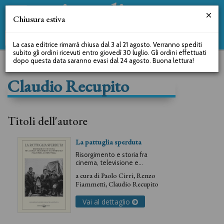
Chiusura estiva
La casa editrice rimarrà chiusa dal 3 al 21 agosto. Verranno spediti
subito gli ordini ricevuti entro giovedì 30 luglio. Gli ordini effettuati
dopo questa data saranno evasi dal 24 agosto. Buona lettura!
Claudio Recupito
Titoli dell'autore
La pattuglia sperduta
Risorgimento e storia fra
cinema, televisione e
letteratura nell'opera di Piero
a cura di
Paolo Cirri
,
Renzo
Nelli
Fiammetti
,
Claudio Recupito
Vai al dettaglio