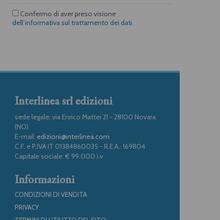
Confermo di aver preso visione
dell’informativa sul trattamento dei dati
Interlinea srl edizioni
sede legale: via Enrico Mattei 21 - 28100 Novara
(NO)
E-mail:
edizioni@interlinea.com
C.F. e P.IVA IT 01384860035 - R.E.A.: 169804
Capitale sociale: € 99.000 i.v
Informazioni
CONDIZIONI DI VENDITA
PRIVACY
TERMINI DI UTILIZZO DEL SITO