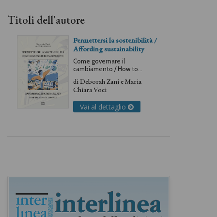
Titoli dell'autore
Permettersi la sostenibilità /
Affording sustainability
Come governare il
cambiamento / How to
manage change
di
Deborah Zani
e
Maria
Chiara Voci
Vai al dettaglio