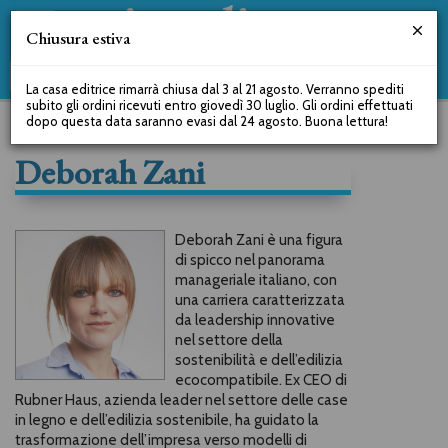
Chiusura estiva
La casa editrice rimarrà chiusa dal 3 al 21 agosto. Verranno spediti
subito gli ordini ricevuti entro giovedì 30 luglio. Gli ordini effettuati
dopo questa data saranno evasi dal 24 agosto. Buona lettura!
Deborah Zani
Deborah Zani è una figura
di spicco nel panorama
manageriale italiano, con
una carriera caratterizzata
da leadership innovative
nel settore della
sostenibilità e dell’edilizia
ecocompatibile. Ex CEO di
Rubner Haus, azienda leader nel settore delle case
in legno e dell’edilizia sostenibile, ha guidato la
trasformazione dell’impresa verso modelli di