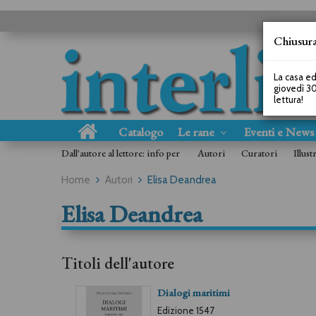
Chiusura
La casa ed
giovedì 30
lettura!
Catalogo
Le rane
Eventi e New
Dall'autore al lettore: info per
Autori
Curatori
Illust
Home
Autori
Elisa Deandrea
Elisa Deandrea
Titoli dell'autore
Dialogi maritimi
Edizione 1547