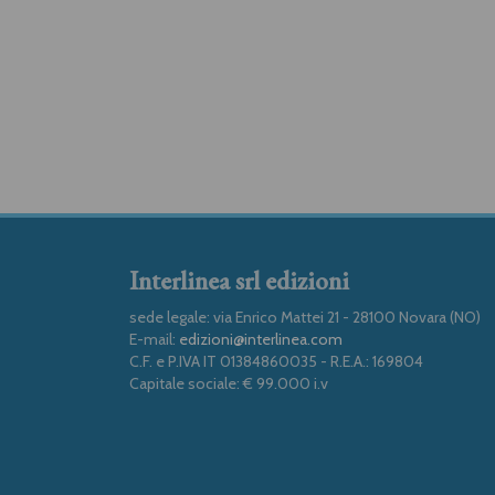
Interlinea srl edizioni
sede legale: via Enrico Mattei 21 - 28100 Novara (NO)
E-mail:
edizioni@interlinea.com
C.F. e P.IVA IT 01384860035 - R.E.A.: 169804
Capitale sociale: € 99.000 i.v