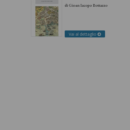
di
Gioan Iacopo Bottazzo
Vai al dettaglio