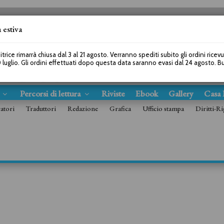
 estiva
SEGUICI SU
itrice rimarrà chiusa dal 3 al 21 agosto. Verranno spediti subito gli ordini ricev
 luglio. Gli ordini effettuati dopo questa data saranno evasi dal 24 agosto. 
s
Percorsi di lettura
Riviste
Ebook
Gallery
Casa 
ratori
Traduttori
Redazione
Grafica
Ufficio stampa
Diritti-Ri