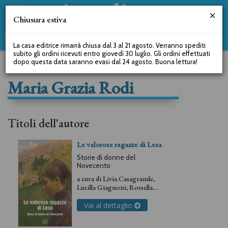
Chiusura estiva
La casa editrice rimarrà chiusa dal 3 al 21 agosto. Verranno spediti
subito gli ordini ricevuti entro giovedì 30 luglio. Gli ordini effettuati
dopo questa data saranno evasi dal 24 agosto. Buona lettura!
Maria Grazia Rodi
Titoli dell'autore
Le valorose ragazze di Lesa
Storie di donne del
Novecento
a cura di
Livia Casagrande
,
Lucilla Giagnoni
,
Rossella
Köhler
,
Patrizia Lanfranconi
,
Todesco Maria Grazia
,
Laura
Vai al dettaglio
Pezzi
,
Maria Grazia Rodi