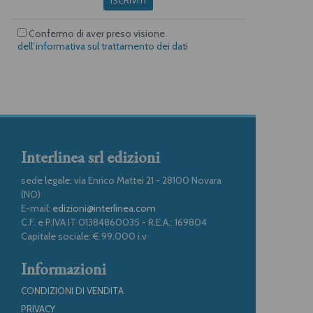
Confermo di aver preso visione
dell’informativa sul trattamento dei dati
Interlinea srl edizioni
sede legale: via Enrico Mattei 21 - 28100 Novara
(NO)
E-mail:
edizioni@interlinea.com
C.F. e P.IVA IT 01384860035 - R.E.A.: 169804
Capitale sociale: € 99.000 i.v
Informazioni
CONDIZIONI DI VENDITA
PRIVACY