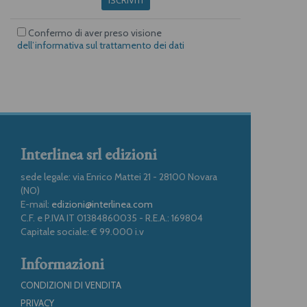
Confermo di aver preso visione
dell’informativa sul trattamento dei dati
Interlinea srl edizioni
sede legale: via Enrico Mattei 21 - 28100 Novara
(NO)
E-mail:
edizioni@interlinea.com
C.F. e P.IVA IT 01384860035 - R.E.A.: 169804
Capitale sociale: € 99.000 i.v
Informazioni
CONDIZIONI DI VENDITA
PRIVACY