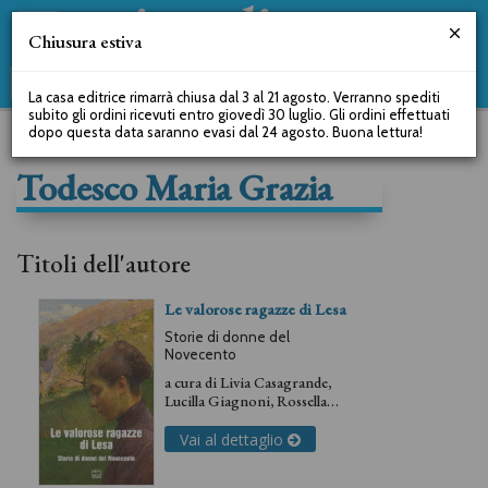
Chiusura estiva
La casa editrice rimarrà chiusa dal 3 al 21 agosto. Verranno spediti
subito gli ordini ricevuti entro giovedì 30 luglio. Gli ordini effettuati
dopo questa data saranno evasi dal 24 agosto. Buona lettura!
Todesco Maria Grazia
Titoli dell'autore
Le valorose ragazze di Lesa
Storie di donne del
Novecento
a cura di
Livia Casagrande
,
Lucilla Giagnoni
,
Rossella
Köhler
,
Patrizia Lanfranconi
,
Todesco Maria Grazia
,
Laura
Vai al dettaglio
Pezzi
,
Maria Grazia Rodi