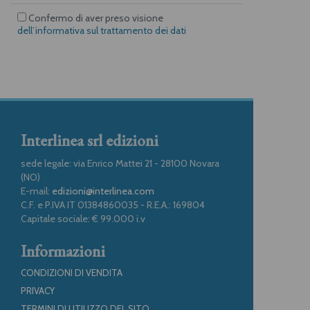
Confermo di aver preso visione
dell’informativa sul trattamento dei dati
Interlinea srl edizioni
sede legale: via Enrico Mattei 21 - 28100 Novara
(NO)
E-mail:
edizioni@interlinea.com
C.F. e P.IVA IT 01384860035 - R.E.A.: 169804
Capitale sociale: € 99.000 i.v
Informazioni
CONDIZIONI DI VENDITA
PRIVACY
TERMINI DI UTILIZZO DEL SITO