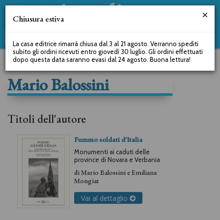
Chiusura estiva
La casa editrice rimarrà chiusa dal 3 al 21 agosto. Verranno spediti
subito gli ordini ricevuti entro giovedì 30 luglio. Gli ordini effettuati
dopo questa data saranno evasi dal 24 agosto. Buona lettura!
Mario Balossini
Titoli dell'autore
Fummo soldati d'Italia
Monumenti ai caduti delle
province di Novara e Verbania
di
Mario Balossini
e
Emiliana
Mongiat
Vai al dettaglio