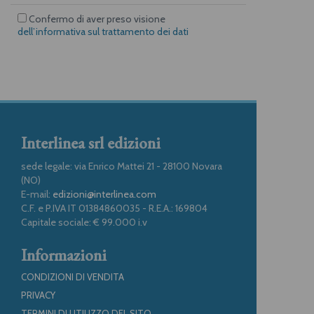
Confermo di aver preso visione
dell’informativa sul trattamento dei dati
Interlinea srl edizioni
sede legale: via Enrico Mattei 21 - 28100 Novara
(NO)
E-mail:
edizioni@interlinea.com
C.F. e P.IVA IT 01384860035 - R.E.A.: 169804
Capitale sociale: € 99.000 i.v
Informazioni
CONDIZIONI DI VENDITA
PRIVACY
TERMINI DI UTILIZZO DEL SITO