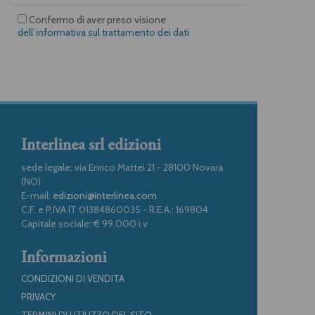
Confermo di aver preso visione
dell’informativa sul trattamento dei dati
Interlinea srl edizioni
sede legale: via Enrico Mattei 21 - 28100 Novara
(NO)
E-mail:
edizioni@interlinea.com
C.F. e P.IVA IT 01384860035 - R.E.A.: 169804
Capitale sociale: € 99.000 i.v
Informazioni
CONDIZIONI DI VENDITA
PRIVACY
TERMINI DI UTILIZZO DEL SITO