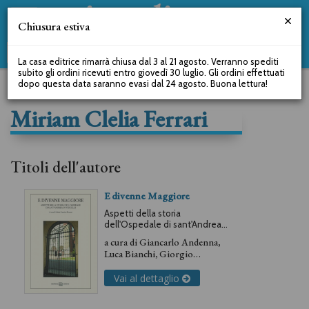
Chiusura estiva
La casa editrice rimarrà chiusa dal 3 al 21 agosto. Verranno spediti
subito gli ordini ricevuti entro giovedì 30 luglio. Gli ordini effettuati
dopo questa data saranno evasi dal 24 agosto. Buona lettura!
Miriam Clelia Ferrari
Titoli dell'autore
E divenne Maggiore
Aspetti della storia
dell'Ospedale di sant'Andrea
in Vercelli
a cura di
Giancarlo Andenna
,
Luca Bianchi
,
Giorgio
Cosmacini
,
Miriam Clelia
Ferrari
,
Gianmario Ferraris
,
Vai al dettaglio
Riccardo Nelva
,
Maria
Caterina Perazzo
,
Adriano