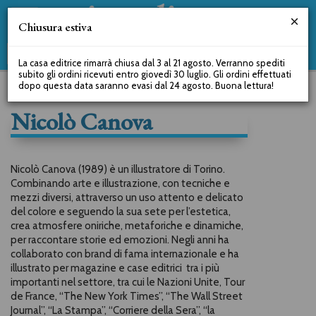
Chiusura estiva
La casa editrice rimarrà chiusa dal 3 al 21 agosto. Verranno spediti
subito gli ordini ricevuti entro giovedì 30 luglio. Gli ordini effettuati
dopo questa data saranno evasi dal 24 agosto. Buona lettura!
Nicolò Canova
Nicolò Canova (1989) è un illustratore di Torino.
Combinando arte e illustrazione, con tecniche e
mezzi diversi, attraverso un uso attento e delicato
del colore e seguendo la sua sete per l’estetica,
crea atmosfere oniriche, metaforiche e dinamiche,
per raccontare storie ed emozioni. Negli anni ha
collaborato con brand di fama internazionale e ha
illustrato per magazine e case editrici tra i più
importanti nel settore, tra cui le Nazioni Unite, Tour
de France, “The New York Times”, “The Wall Street
Journal”, “La Stampa”, “Corriere della Sera”, “la