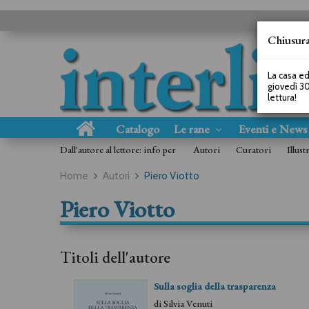
Chiusura
La casa ed
giovedì 30
lettura!
Catalogo
Le rane
Eventi e New
Dall'autore al lettore: info per
Autori
Curatori
Illust
Home
Autori
Piero Viotto
Piero Viotto
Titoli dell'autore
Sulla soglia della trasparenza
di
Silvia Venuti