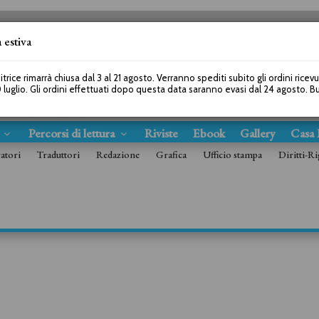
 estiva
SEGUICI SU
itrice rimarrà chiusa dal 3 al 21 agosto. Verranno spediti subito gli ordini ricev
 luglio. Gli ordini effettuati dopo questa data saranno evasi dal 24 agosto. 
s
Percorsi di lettura
Riviste
Ebook
Gallery
Casa 
ratori
Traduttori
Redazione
Grafica
Ufficio stampa
Diritti-Ri