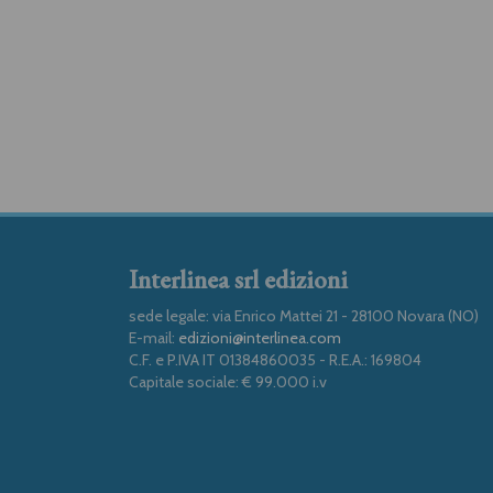
Interlinea srl edizioni
sede legale: via Enrico Mattei 21 - 28100 Novara (NO)
E-mail:
edizioni@interlinea.com
C.F. e P.IVA IT 01384860035 - R.E.A.: 169804
Capitale sociale: € 99.000 i.v