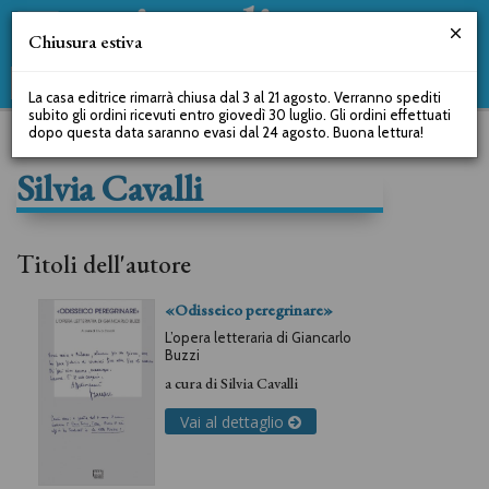
Chiusura estiva
La casa editrice rimarrà chiusa dal 3 al 21 agosto. Verranno spediti
subito gli ordini ricevuti entro giovedì 30 luglio. Gli ordini effettuati
dopo questa data saranno evasi dal 24 agosto. Buona lettura!
Silvia Cavalli
Titoli dell'autore
«Odisseico peregrinare»
L’opera letteraria di Giancarlo
Buzzi
a cura di
Silvia Cavalli
Vai al dettaglio