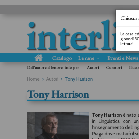
Chiusura
La casa ed
giovedì 30
lettura!
Catalogo
Le rane
Eventi e New
Dall'autore al lettore: info per
Autori
Curatori
Illust
Home
Autori
Tony Harrison
Tony Harrison
Tony Harrison
è nato a
in Linguistica con un
l’insegnamento dell’ing
Praga dove maturò il suo