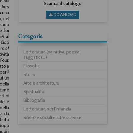
o sul
Scarica il catalogo
 Arts
n una
DOWNLOAD
, nel
vendo
e for
Categorie
89 al
 Lido
rs of
Letteratura (narrativa, poesia,
ività
saggistica...)
Four,
Filosofia
ato a
er il
Storia
ui un
Arte e architettura
della
lcune
Spiritualità
ti di
Bibliografia
ile e
della
Letteratura per l'infanzia
sa da
Scienze sociali e altre scienze
fiutò
 dopo
audi i