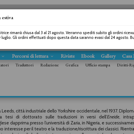
 estiva
SEGUICI SU
itrice rimarrà chiusa dal 3 al 21 agosto. Verranno spediti subito gli ordini ricev
 luglio. Gli ordini effettuati dopo questa data saranno evasi dal 24 agosto. 
s
Percorsi di lettura
Riviste
Ebook
Gallery
Casa 
ratori
Traduttori
Redazione
Grafica
Ufficio stampa
Diritti-Ri
 Leeds, città industriale dello Yorkshire occidentale, nel 1937. Diplom
a tesi di dottorato sulle traduzioni in versi dell’
Eneide
, intra
lese dapprima presso l’università di Zaria, in Nigeria, e successivame
 interesse per il teatro e la traduzione/riscrittura dei classici. Rientr