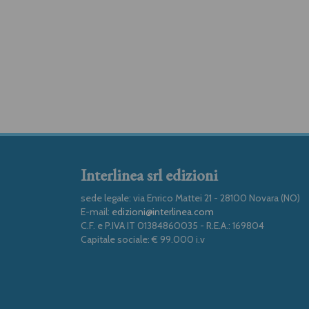
Interlinea srl edizioni
sede legale: via Enrico Mattei 21 - 28100 Novara (NO)
E-mail:
edizioni@interlinea.com
C.F. e P.IVA IT 01384860035 - R.E.A.: 169804
Capitale sociale: € 99.000 i.v