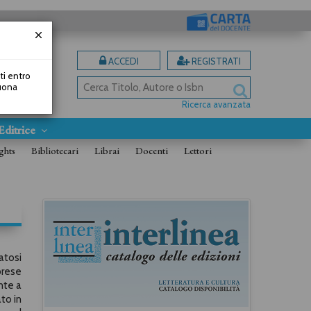
ACCEDI
REGISTRATI
uti entro
Buona
Ricerca avanzata
Editrice
ghts
Bibliotecari
Librai
Docenti
Lettori
atosi
prese
nte a
ato in