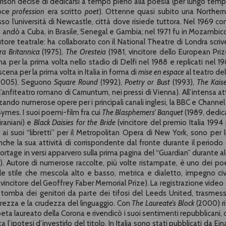
arrison decise di dedicarsi a tempo pieno alla poesia (per lungo temp
voce
profession
era scritto
poet
). Ottenne quasi subito una Northern
sso l’università di Newcastle, città dove risiede tuttora. Nel 1969 co
 andò a Cuba, in Brasile, Senegal e Gambia; nel 1971 fu in Mozambico
tore teatrale: ha collaborato con il National Theatre di Londra scri
a Britannica
(1975),
The Oresteia
(1981, vincitore dello European Priz
na per la prima volta nello stadio di Delfi nel 1988 e replicati nel 19
ena per la prima volta in Italia in forma di
mise en espace
al teatro del
l 2005). Seguono
Square Round
(1992),
Poetry or Bust
(1993),
The Kaise
’anfiteatro romano di Carnuntum, nei pressi di Vienna). All’intensa att
zzando numerose opere per i principali canali inglesi, la BBC e Channel 
 Symes. I suoi poemi-film fra cui
The Blasphemers’ Banquet
(1989, dedic
iraniani) e
Black Daisies for the Bride
(vincitore del premio Italia 1994 p
ai suoi “libretti” per il Metropolitan Opera di New York, sono per l
nche la sua attività di corrispondente dal fronte durante il periodo 
reportage in versi apparvero sulla prima pagina del “Guardian” durante a
). Autore di numerose raccolte, più volte ristampate, è uno dei poe
ile stile che mescola alto e basso, metrica e dialetto, impegno civ
 vincitore del Geoffrey Faber Memorial Prize). La registrazione video 
a tomba dei genitori da parte dei tifosi del Leeds United, trasmes
urezza e la crudezza del linguaggio. Con
The Laureate’s Block
(2000) ri
eta laureato della Corona e rivendicò i suoi sentimenti repubblicani,
’ipotesi d’investirlo del titolo. In Italia sono stati pubblicati da Ein