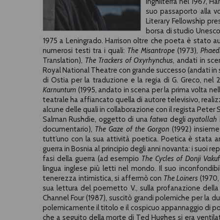
Inghilterra nel 1967, H
suo passaporto alla 
Literary Fellowship pre
borsa di studio Unesco
1975 a Leningrado. Harrison oltre che poeta è stato au
numerosi testi tra i quali:
The Misantrope
(1973),
Phaedr
Translation),
The Trackers of Oxyrhynchus
, andati in sce
Royal National Theatre con grande successo (andati in sc
di Ostia per la traduzione e la regia di G. Greco, ne
Karnuntum
(1995, andato in scena per la prima volta nell
teatrale ha affiancato quella di autore televisivo, reali
alcune delle quali in collaborazione con il regista Peter
Salman Rushdie, oggetto di una
fatwa
degli
ayatollah
documentario),
The Gaze of the Gorgon
(1992) insieme 
tutt’uno con la sua attività poetica. Poetica è stata a
guerra in Bosnia al principio degli anni novanta: i suoi 
fasi della guerra (ad esempio
The Cycles of Donji Vakuf
lingua inglese più letti nel mondo. Il suo inconfondib
tenerezza intimistica, si affermò con
The Loiners
(1970,
sua lettura del poemetto V., sulla profanazione dell
Channel Four (1987), suscitò grandi polemiche per la d
polemicamente il titolo e il cospicuo appannaggio di po
che a seguito della morte di Ted Hughes si era ventilata l