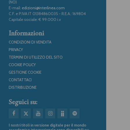
(NO)
E-mail:
edizioni@interlinea.com
C.F. e P.IVA IT 01384860035 - R.E.A.: 169804
Capitale sociale: € 99.000 i.v
Informazioni
CONDIZIONI DI VENDITA
PRIVACY
TERMINI DI UTILIZZO DEL SITO
COOKIE POLICY
GESTIONE COOKIE
CONTATTACI
DISTRIBUZIONE
Seguici su:
I nostri titoli in versione digitale per il mondo
accademico internazionale sono disponibili su: