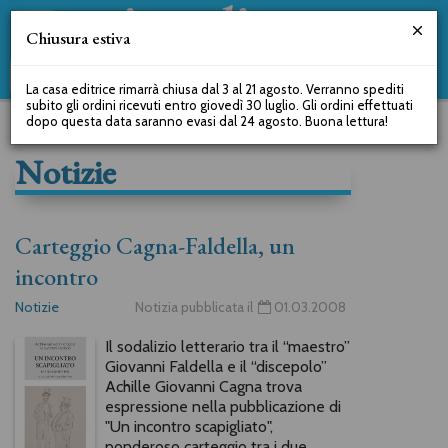
Chiusura estiva
La casa editrice rimarrà chiusa dal 3 al 21 agosto. Verranno spediti
subito gli ordini ricevuti entro giovedì 30 luglio. Gli ordini effettuati
dopo questa data saranno evasi dal 24 agosto. Buona lettura!
Notizie
Carteggio Cagna-Faldella, un
incontro
Notizie
Notizia pubblicata il
01.03.2008
Il sodalizio letterario tra il “maestro”
Giovanni Faldella e il “discepolo”
Achille Giovanni Cagna trova
espressione nella pubblicazione di
"Un incontro scapigliato",
ponderoso carteggio tra i due