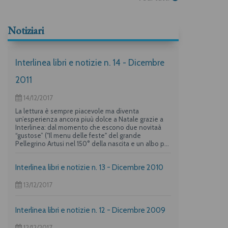
Notiziari
Interlinea libri e notizie n. 14 - Dicembre
2011
14/12/2017
La lettura è sempre piacevole ma diventa
un’esperienza ancora piuù dolce a Natale grazie a
Interlinea: dal momento che escono due novitaà
“gustose” ("Il menu delle feste" del grande
Pellegrino Artusi nel 150° della nascita e un albo per
i più piccoli su "La frittata" raccontata da due dei
maggiori autori per l’infanzia, Guido Quarzo e Anna
Interlinea libri e notizie n. 13 - Dicembre 2010
Vivarelli) la casa editrice propone una deliziosa
offerta per i suoi lettori piuù golosi.
13/12/2017
Interlinea libri e notizie n. 12 - Dicembre 2009
12/12/2017