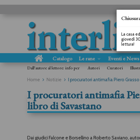
Chiusura
La casa ed
giovedì 30
lettura!
Catalogo
Le rane
Eventi e New
Dall'autore al lettore: info per
Autori
Curatori
Illust
Home
Notizie
I procuratori antimafia Piero Grasso 
I procuratori antimafia Pie
libro di Savastano
Dai giudici Falcone e Borsellino a Roberto Saviano, aut