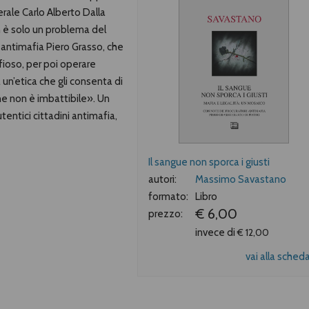
rale Carlo Alberto Dalla
n è solo un problema del
 antimafia Piero Grasso, che
ioso, per poi operare
 un’etica che gli consenta di
che non è imbattibile». Un
tentici cittadini antimafia,
Il sangue non sporca i giusti
autori:
Massimo Savastano
formato:
Libro
€ 6,00
prezzo:
invece di
€ 12,00
vai alla sched