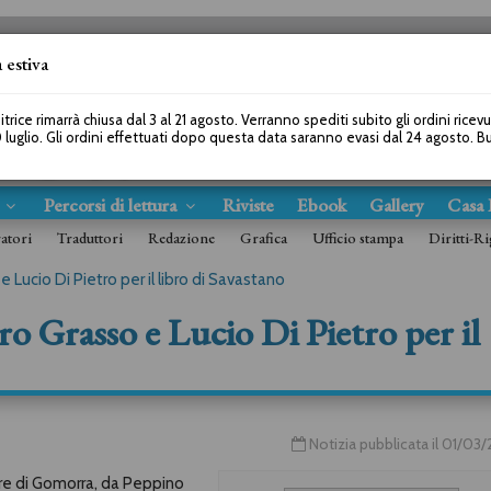
 estiva
SEGUICI SU
itrice rimarrà chiusa dal 3 al 21 agosto. Verranno spediti subito gli ordini ricev
 luglio. Gli ordini effettuati dopo questa data saranno evasi dal 24 agosto. 
s
Percorsi di lettura
Riviste
Ebook
Gallery
Casa 
ratori
Traduttori
Redazione
Grafica
Ufficio stampa
Diritti-Ri
e Lucio Di Pietro per il libro di Savastano
ro Grasso e Lucio Di Pietro per il
Notizia pubblicata il 01/03
ore di Gomorra, da Peppino