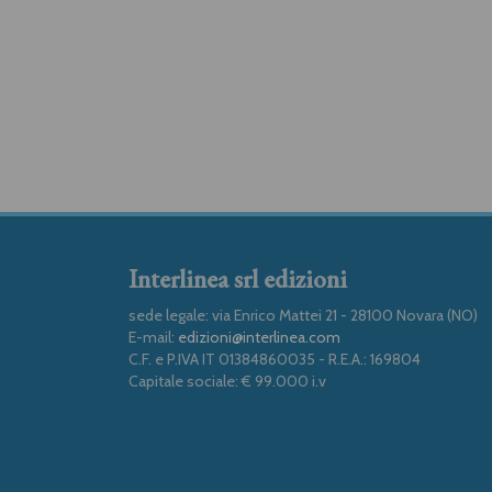
Interlinea srl edizioni
sede legale: via Enrico Mattei 21 - 28100 Novara (NO)
E-mail:
edizioni@interlinea.com
C.F. e P.IVA IT 01384860035 - R.E.A.: 169804
Capitale sociale: € 99.000 i.v