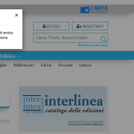
ACCEDI
REGISTRATI
uti entro
Buona
Ricerca avanzata
Editrice
ghts
Bibliotecari
Librai
Docenti
Lettori
/2008