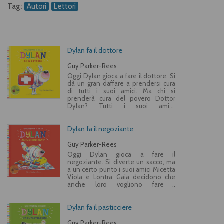
Tag:
Autori
Lettori
Dylan fa il dottore
Guy Parker-Rees
Oggi Dylan gioca a fare il dottore. Si
dà un gran daffare a prendersi cura
di tutti i suoi amici. Ma chi si
prenderà cura del povero Dottor
Dylan? Tutti i suoi amici,
naturalmente!
Dylan fa il negoziante
Guy Parker-Rees
Oggi Dylan gioca a fare il
negoziante. Si diverte un sacco, ma
a un certo punto i suoi amici Micetta
Viola e Lontra Gaia decidono che
anche loro vogliono fare i
negozianti!
Dylan fa il pasticciere
Guy Parker-Rees