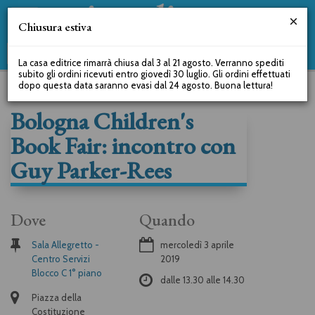
Chiusura estiva
La casa editrice rimarrà chiusa dal 3 al 21 agosto. Verranno spediti
subito gli ordini ricevuti entro giovedì 30 luglio. Gli ordini effettuati
dopo questa data saranno evasi dal 24 agosto. Buona lettura!
Bologna Children's
Book Fair: incontro con
Guy Parker-Rees
Dove
Quando
Sala Allegretto -
mercoledì 3 aprile
Centro Servizi
2019
Blocco C 1° piano
dalle
13.30
alle
14.30
Piazza della
Costituzione