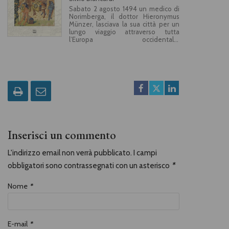
Sabato 2 agosto 1494 un medico di
Norimberga, il dottor Hieronymus
Münzer, lasciava la sua città per un
lungo viaggio attraverso tutta
l’Europa occidentale,
apparentemente con lo scopo di
«vedere molte genti, conoscere gli
usi di molti popoli, e tramandare
tutto questo alla memoria». Ma
questa straordinaria spedizione, che
il dottore documenterà
attentamente attraverso una sorta
di diario di viaggio, l’Itinerarium sive
peregrinatio excellentissimi viri, non
era mossa solo da motivi di alta
cultura. Hieronymus infatti godeva
Inserisci un commento
del sostegno di Massimiliano di
Asburgo, Rex romanorum, che gli
attribuiva un ruolo al contempo di
L'indirizzo email non verrà pubblicato. I campi
ambasciatore non ufficiale e di
informatore segreto. Attraverso il
obbligatori sono contrassegnati con un asterisco
*
racconto preciso e puntuale delle
vicende di cui il dottor Münzer si
rese protagonista, Silvio Biancardi ci
Nome
*
racconta quali meccanismi
muovessero le azioni dei sovrani
dell’epoca, tra relazioni famigliari e
interessi economici, e fino a che
E-mail
*
punto gli intellettuali potessero