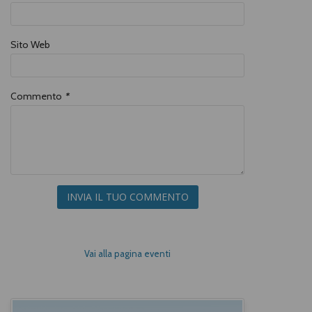
avere un ruolo nelle piccole e grandi
vicende dell’Europa, negli anni che
segnarono il tramonto del
Medioevo e l’alba dell’Età moderna.
Sito Web
Commento
*
INVIA IL TUO COMMENTO
Vai alla pagina eventi