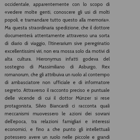
occidentale, apparentemente con lo scopo di
«vedere molte genti, conoscere gli usi di molti
popoli, e tramandare tutto questo alla memoria».
Ma questa straordinaria spedizione, che il dottore
documenterà attentamente attraverso una sorta
di diario di viaggio, l’Itinerarium sive peregrinatio
excellentissimi viri, non era mossa solo da motivi di
alta cultura. Hieronymus infatti godeva del
sostegno di Massimiliano di Asburgo, Rex
romanorum, che gli attribuiva un ruolo al contempo
di ambasciatore non ufficiale e di informatore
segreto. Attraverso il racconto preciso e puntuale
delle vicende di cui il dottor Münzer si rese
protagonista, Silvio Biancardi ci racconta quali
meccanismi muovessero le azioni dei sovrani
dell’epoca, tra relazioni famigliari e interessi
economici, e fino a che punto gli intellettuali
potessero avere un ruolo nelle piccole e grandi