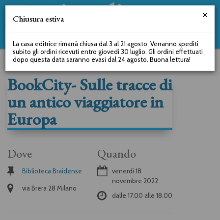
Chiusura estiva
La casa editrice rimarrà chiusa dal 3 al 21 agosto. Verranno spediti
subito gli ordini ricevuti entro giovedì 30 luglio. Gli ordini effettuati
dopo questa data saranno evasi dal 24 agosto. Buona lettura!
BookCity- Sulle tracce di
un antico viaggiatore in
Europa
Dove
Quando
Biblioteca Braidense
venerdì 18
novembre 2022
via Brera 28 Milano
dalle
17.00
alle
18.00