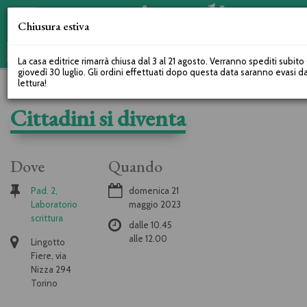
Chiusura estiva
La casa editrice rimarrà chiusa dal 3 al 21 agosto. Verranno spediti subito g
giovedì 30 luglio. Gli ordini effettuati dopo questa data saranno evasi 
lettura!
Cittadini si diventa
Dove
Quando
Pad. 2,
domenica 21
Laboratorio
maggio 2023
scrittura
dalle
10.45
alle
12.00
Lingotto
Fiere, via
Nizza 294
Torino