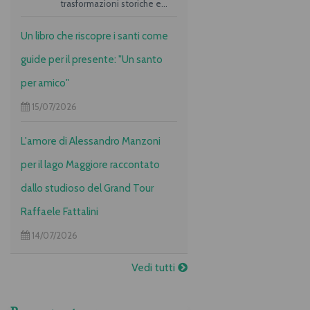
trasformazioni storiche e
culturali dell’Italia unita.
Un libro che riscopre i santi come
guide per il presente: "Un santo
per amico"
15/07/2026
L'amore di Alessandro Manzoni
per il lago Maggiore raccontato
dallo studioso del Grand Tour
Raffaele Fattalini
14/07/2026
Vedi tutti