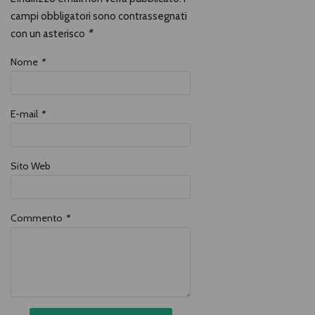
fanno arrestare e
bambini con il vizio di
campi obbligatori sono contrassegnati
scomparire.
con un asterisco
*
Nome
*
E-mail
*
Sito Web
Commento
*