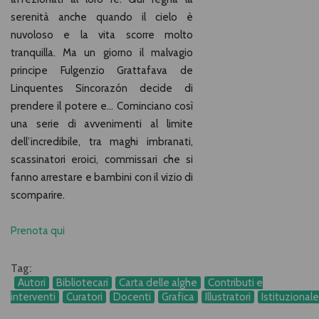
serenità anche quando il cielo è
nuvoloso e la vita scorre molto
tranquilla. Ma un giorno il malvagio
principe Fulgenzio Grattafava de
Linquentes Sincorazón decide di
prendere il potere e… Cominciano così
una serie di avvenimenti al limite
dell’incredibile, tra maghi imbranati,
scassinatori eroici, commissari che si
fanno arrestare e bambini con il vizio di
scomparire.
Prenota qui
Tag:
Autori
Bibliotecari
Carta delle alghe
Contributi e
interventi
Curatori
Docenti
Grafica
Illustratori
Istituzionale