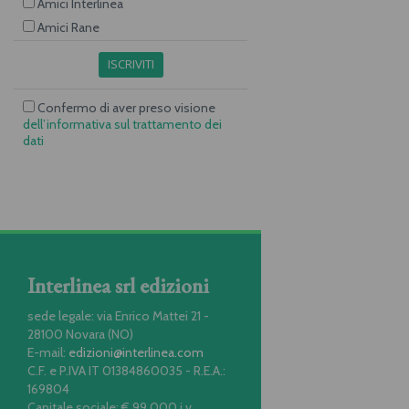
Amici Interlinea
Amici Rane
ISCRIVITI
Confermo di aver preso visione
dell’informativa sul trattamento dei
dati
Interlinea srl edizioni
sede legale: via Enrico Mattei 21 -
28100 Novara (NO)
E-mail:
edizioni@interlinea.com
C.F. e P.IVA IT 01384860035 - R.E.A.:
169804
Capitale sociale: € 99.000 i.v