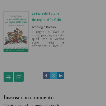
Le incredibili storie
del regno di Re Galo
Ambrogio Borsani
Il regno di Galo è
molto piccolo, ma tutti
quelli che ci vivono
sono felici e
affezionati al loro re.
Qui regna la serenità
anche quando il cielo è
nuvoloso e la vita
scorre molto tranquilla.
Ma un giorno il
malvagio principe
Fulgenzio Grattafava
de Linquentes
Sincorazón decide di
prendere il potere e…
Cominciano così una
serie di avvenimenti al
limite dell’incredibile,
tra maghi imbranati,
Inserisci un commento
scassinatori eroici,
commissari che si
L'indirizzo email non verrà pubblicato. I