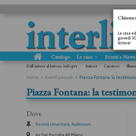
Chiusura
La casa ed
giovedì 30
lettura!
Catalogo
Le rane
Eventi e New
Dall'autore al lettore: info per
Autori
Curatori
Illust
Home
Eventi passati
Piazza Fontana: la testimoni
Piazza Fontana: la testimo
Dove
Società Umanitaria, Auditorium
via San Barnaba 48 Milano