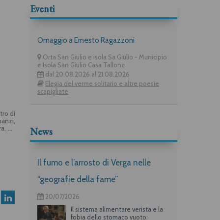
Eventi
Omaggio a Ernesto Ragazzoni
Orta San Giulio e isola Sa Giulio - Municipio
e Isola San Giulio Casa Tallone
dal 20.08.2026 al 21.08.2026
Elegia del verme solitario e altre poesie
scapigliate
tro di
manzi,
ra, da
News
 della
po la
lli la
Pietro
Il fumo e l’arrosto di Verga nelle
“geografie della fame”
20/07/2026
Il sistema alimentare verista e la
fobia dello stomaco vuoto: