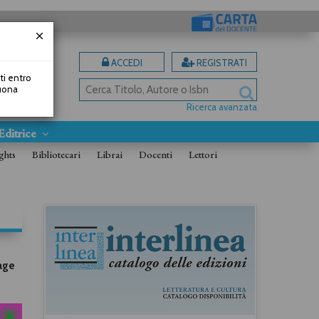
ACCEDI
REGISTRATI
uti entro
Buona
Ricerca avanzata
Editrice
ghts
Bibliotecari
Librai
Docenti
Lettori
rage