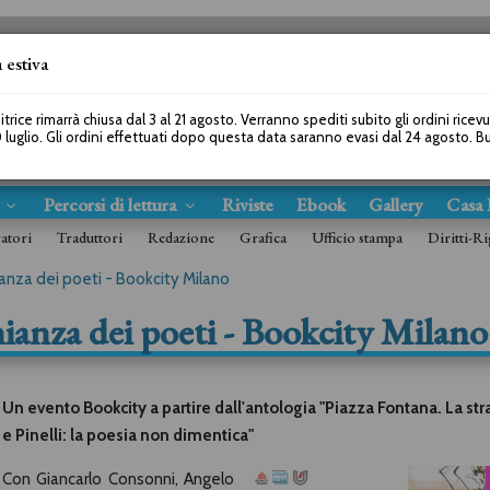
 estiva
SEGUICI SU
itrice rimarrà chiusa dal 3 al 21 agosto. Verranno spediti subito gli ordini ricev
 luglio. Gli ordini effettuati dopo questa data saranno evasi dal 24 agosto. 
s
Percorsi di lettura
Riviste
Ebook
Gallery
Casa 
ratori
Traduttori
Redazione
Grafica
Ufficio stampa
Diritti-Ri
anza dei poeti - Bookcity Milano
nianza dei poeti - Bookcity Milano
Un evento Bookcity a partire dall'antologia "Piazza Fontana. La st
e Pinelli: la poesia non dimentica"
Con Giancarlo Consonni, Angelo