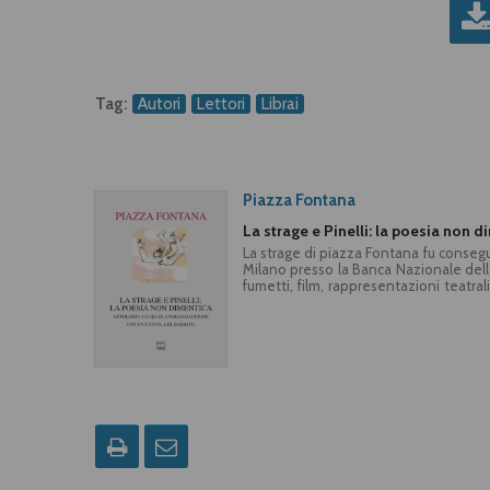
Tag:
Autori
Lettori
Librai
Piazza Fontana
La strage e Pinelli: la poesia non d
La strage di piazza Fontana fu consegu
Milano presso la Banca Nazionale dell’Ag
fumetti, film, rappresentazioni teatra
Pasolini a Raboni, in particolare ric
Ghisolfa, morto precipitando da una 
strage. Non è mai stata chiarita la din
Giustizia è stata solo dolore e ceci
Valpreda e altri.Con una tavola di Dari