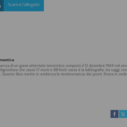
Scarica l'allegato
imentica
enza di un grave attentato terroristico compiuto il 12 dicembre 1969 nel cen
ricoltura che causò 17 morti e 88 feriti: vasta è la bibliografia, tra saggi, ro
li. Questo libro mette in evidenza la testimonianza dei poeti, finora in omb
ordando Giuseppe Pinelli, ferroviere animatore del circolo anarchico Ponte
finestra della questura di Milano, dove era trattenuto qualche giorno do
amica della morte. Come scrive il magistrato Guido Salvini: «con Giuseppe Pine
tà». Con poesie di Pier Paolo Pasolini, Giovanni Raboni, Roberto Sanesi, 
o Fo