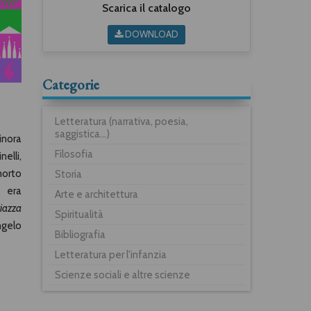
Scarica il catalogo
DOWNLOAD
Categorie
Letteratura (narrativa, poesia,
saggistica...)
inora
Filosofia
elli,
morto
Storia
e era
Arte e architettura
iazza
Spiritualità
ngelo
Bibliografia
Letteratura per l'infanzia
Scienze sociali e altre scienze