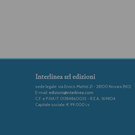
Interlinea srl edizioni
sede legale: via Enrico Mattei 21 - 28100 Novara (NO)
E-mail:
edizioni@interlinea.com
C.F. e P.IVA IT 01384860035 - R.E.A.: 169804
Capitale sociale: € 99.000 i.v