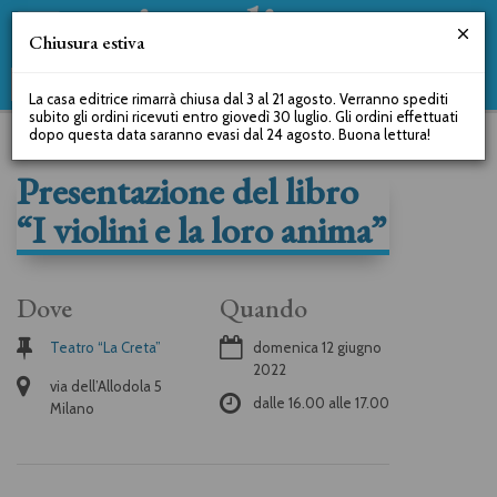
Chiusura estiva
La casa editrice rimarrà chiusa dal 3 al 21 agosto. Verranno spediti
subito gli ordini ricevuti entro giovedì 30 luglio. Gli ordini effettuati
dopo questa data saranno evasi dal 24 agosto. Buona lettura!
Presentazione del libro
“I violini e la loro anima”
Dove
Quando
Teatro “La Creta”
domenica 12 giugno
2022
via dell’Allodola 5
dalle
16.00
alle
17.00
Milano