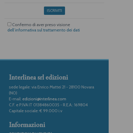
ISCRIVITI
Confermo di aver preso visione
dell’informativa sul trattamento dei dati
Interlinea srl edizioni
sede legale: via Enrico Mattei 21 - 28100 Novara
(NO)
E-mail:
edizioni@interlinea.com
C.F. e P.IVA IT 01384860035 - R.E.A.: 169804
Capitale sociale: € 99.000 i.v
Informazioni