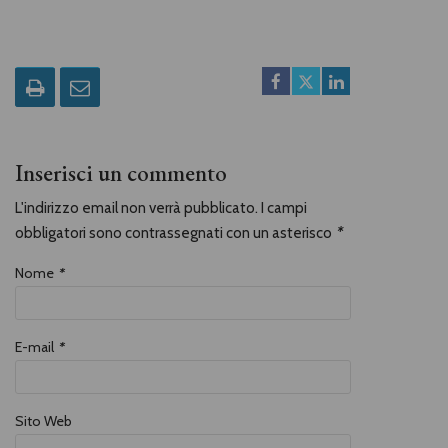
itineranti? Eterni poveri, in
prevalenza contadini. Con ogni
mezzo, lasciavano il loro paese per
tentare altrove la sorte. Chi vendeva
la forza delle proprie braccia, chi
mercanzie o spettacolo di strada e
chi non aveva niente da vendere.
Erano braccianti, mondariso,
spazzacamini, ambulanti, orsanti,
cantastorie, burattinai, vagabondi e
camminanti. Una population
Inserisci un commento
flottante di antico regime di cui si
sta perdendo la memoria, anche per
la mancanza di una
L'indirizzo email non verrà pubblicato. I campi
documentazione scritta, poiché
obbligatori sono contrassegnati con un asterisco
*
questi poveri erano analfabeti. In
cammino racconta la maestria di
ogni singolo mestiere e l’attitudine
Nome
*
alla mobilità dei nostri antenati
quale unica risorsa per sfuggire alla
miseria.
E-mail
*
Sito Web