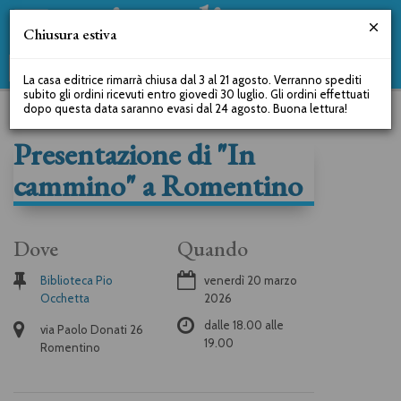
Chiusura estiva
La casa editrice rimarrà chiusa dal 3 al 21 agosto. Verranno spediti
subito gli ordini ricevuti entro giovedì 30 luglio. Gli ordini effettuati
dopo questa data saranno evasi dal 24 agosto. Buona lettura!
Presentazione di "In
cammino" a Romentino
Dove
Quando
Biblioteca Pio
venerdì 20 marzo
Occhetta
2026
dalle
18.00
alle
via Paolo Donati 26
19.00
Romentino