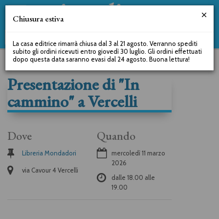
Chiusura estiva
La casa editrice rimarrà chiusa dal 3 al 21 agosto. Verranno spediti
subito gli ordini ricevuti entro giovedì 30 luglio. Gli ordini effettuati
dopo questa data saranno evasi dal 24 agosto. Buona lettura!
Presentazione di "In
cammino" a Vercelli
Dove
Quando
Libreria Mondadori
mercoledì 11 marzo
2026
via Cavour 4 Vercelli
dalle
18.00
alle
19.00