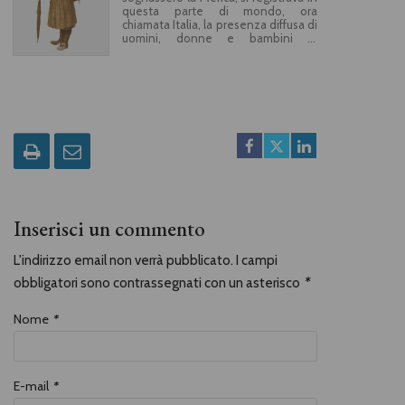
questa parte di mondo, ora
chiamata Italia, la presenza diffusa di
uomini, donne e bambini in
cammino. Chi erano questi antenati
nomadi, migranti, girovaghi e
itineranti? Eterni poveri, in
prevalenza contadini. Con ogni
mezzo, lasciavano il loro paese per
tentare altrove la sorte. Chi vendeva
la forza delle proprie braccia, chi
mercanzie o spettacolo di strada e
chi non aveva niente da vendere.
Erano braccianti, mondariso,
spazzacamini, ambulanti, orsanti,
cantastorie, burattinai, vagabondi e
camminanti. Una population
Inserisci un commento
flottante di antico regime di cui si
sta perdendo la memoria, anche per
la mancanza di una
L'indirizzo email non verrà pubblicato. I campi
documentazione scritta, poiché
obbligatori sono contrassegnati con un asterisco
*
questi poveri erano analfabeti. In
cammino racconta la maestria di
ogni singolo mestiere e l’attitudine
Nome
*
alla mobilità dei nostri antenati
quale unica risorsa per sfuggire alla
miseria.
E-mail
*