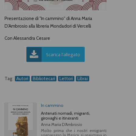
Presentazione di "In cammino" di Anna Maria
D'Ambrosio alla libreria Mondadori di Vercelli
Con Alessandra Cesare
Scarica l'allegato
Tag:
Autori
Bibliotecari
Lettori
Librai
In cammino
Antenati nomadi, migranti,
girovaghi e itineranti
Anna Maria D'Ambrosio
Molto prima che i nostri emigranti
sognassero la Merica, si registrava in