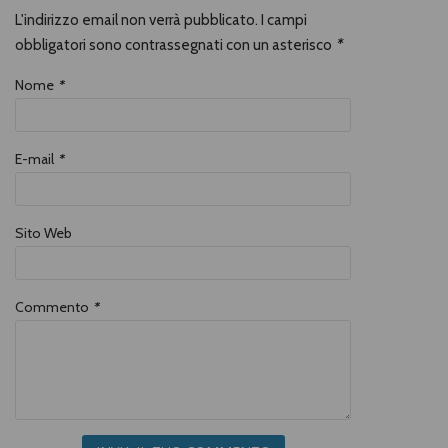
dinamica della morte. Come scrive il
L'indirizzo email non verrà pubblicato. I campi
magistrato Guido Salvini: «con
Giuseppe Pinelli la Giustizia è stata
obbligatori sono contrassegnati con un asterisco
*
solo dolore e cecità». Con poesie di
Pier Paolo Pasolini, Giovanni Raboni,
Roberto Sanesi, Pietro Valpreda e
Nome
*
altri.Con una tavola di Dario Fo
E-mail
*
Sito Web
Commento
*