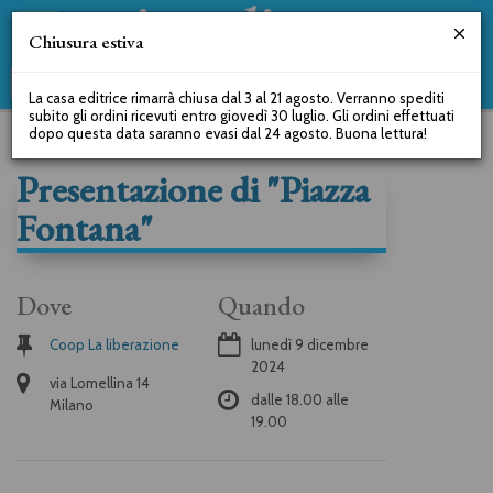
Chiusura estiva
La casa editrice rimarrà chiusa dal 3 al 21 agosto. Verranno spediti
subito gli ordini ricevuti entro giovedì 30 luglio. Gli ordini effettuati
dopo questa data saranno evasi dal 24 agosto. Buona lettura!
Presentazione di "Piazza
Fontana"
Dove
Quando
Coop La liberazione
lunedì 9 dicembre
2024
via Lomellina 14
dalle
18.00
alle
Milano
19.00