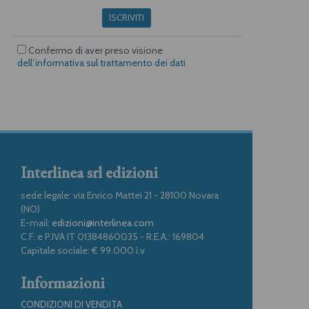
ISCRIVITI
Confermo di aver preso visione
dell’informativa sul trattamento dei dati
Interlinea srl edizioni
sede legale: via Enrico Mattei 21 - 28100 Novara
(NO)
E-mail:
edizioni@interlinea.com
C.F. e P.IVA IT 01384860035 - R.E.A.: 169804
Capitale sociale: € 99.000 i.v
Informazioni
CONDIZIONI DI VENDITA