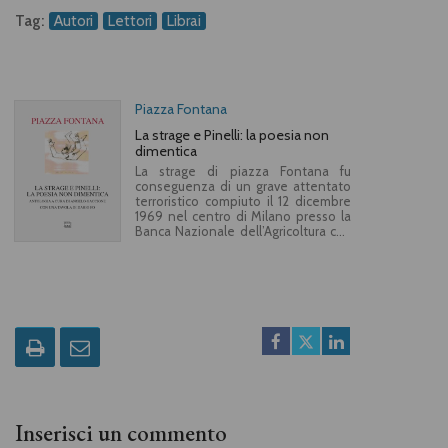
Tag:
Autori
Lettori
Librai
Piazza Fontana
La strage e Pinelli: la poesia non
dimentica
La strage di piazza Fontana fu
conseguenza di un grave attentato
terroristico compiuto il 12 dicembre
1969 nel centro di Milano presso la
Banca Nazionale dell’Agricoltura che
causò 17 morti e 88 feriti: vasta è la
bibliografia, tra saggi, romanzi,
fumetti, film, rappresentazioni
teatrali. Questo libro mette in
evidenza la testimonianza dei
poeti, finora in ombra, da Pasolini a
Raboni, in particolare ricordando
Giuseppe Pinelli, ferroviere
animatore del circolo anarchico
Ponte della Ghisolfa, morto
precipitando da una finestra della
questura di Milano, dove era
trattenuto qualche giorno dopo la
Inserisci un commento
strage. Non è mai stata chiarita la