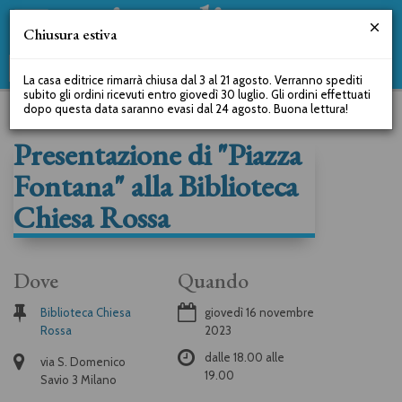
Chiusura estiva
La casa editrice rimarrà chiusa dal 3 al 21 agosto. Verranno spediti
subito gli ordini ricevuti entro giovedì 30 luglio. Gli ordini effettuati
dopo questa data saranno evasi dal 24 agosto. Buona lettura!
Presentazione di "Piazza
Fontana" alla Biblioteca
Chiesa Rossa
Dove
Quando
Biblioteca Chiesa
giovedì 16 novembre
Rossa
2023
dalle
18.00
alle
via S. Domenico
19.00
Savio 3 Milano