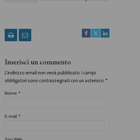
causò 17 morti e 88 feriti: vasta è la
bibliografia, tra saggi, romanzi,
fumetti, film, rappresentazioni
teatrali. Questo libro mette in
evidenza la testimonianza dei
poeti, finora in ombra, da Pasolini a
Raboni, in particolare ricordando
Giuseppe Pinelli, ferroviere
animatore del circolo anarchico
Ponte della Ghisolfa, morto
precipitando da una finestra della
questura di Milano, dove era
trattenuto qualche giorno dopo la
Inserisci un commento
strage. Non è mai stata chiarita la
dinamica della morte. Come scrive il
L'indirizzo email non verrà pubblicato. I campi
magistrato Guido Salvini: «con
Giuseppe Pinelli la Giustizia è stata
obbligatori sono contrassegnati con un asterisco
*
solo dolore e cecità». Con poesie di
Pier Paolo Pasolini, Giovanni Raboni,
Roberto Sanesi, Pietro Valpreda e
Nome
*
altri.Con una tavola di Dario Fo
E-mail
*
Sito Web