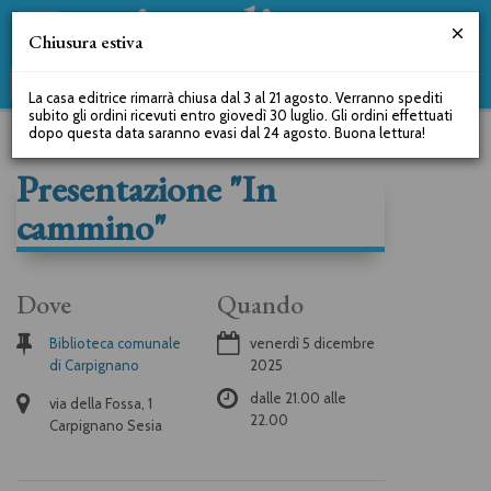
Chiusura estiva
La casa editrice rimarrà chiusa dal 3 al 21 agosto. Verranno spediti
subito gli ordini ricevuti entro giovedì 30 luglio. Gli ordini effettuati
dopo questa data saranno evasi dal 24 agosto. Buona lettura!
Presentazione "In
cammino"
Dove
Quando
Biblioteca comunale
venerdì 5 dicembre
di Carpignano
2025
dalle
21.00
alle
via della Fossa, 1
22.00
Carpignano Sesia