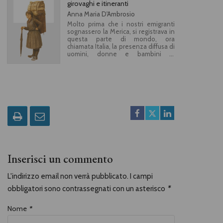
girovaghi e itineranti
Anna Maria D'Ambrosio
Molto prima che i nostri emigranti
sognassero la Merica, si registrava in
questa parte di mondo, ora
chiamata Italia, la presenza diffusa di
uomini, donne e bambini in
cammino. Chi erano questi antenati
nomadi, migranti, girovaghi e
itineranti? Eterni poveri, in
prevalenza contadini. Con ogni
mezzo, lasciavano il loro paese per
tentare altrove la sorte. Chi vendeva
la forza delle proprie braccia, chi
mercanzie o spettacolo di strada e
chi non aveva niente da vendere.
Erano braccianti, mondariso,
spazzacamini, ambulanti, orsanti,
cantastorie, burattinai, vagabondi e
camminanti. Una population
Inserisci un commento
flottante di antico regime di cui si
sta perdendo la memoria, anche per
la mancanza di una
L'indirizzo email non verrà pubblicato. I campi
documentazione scritta, poiché
obbligatori sono contrassegnati con un asterisco
*
questi poveri erano analfabeti. In
cammino racconta la maestria di
ogni singolo mestiere e l’attitudine
Nome
*
alla mobilità dei nostri antenati
quale unica risorsa per sfuggire alla