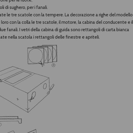
tone per le ruote;
li di sughero, per i fanali.
rate le tre scatole con la tempere. La decorazione a righe del modello
 loro con la colla le tre scatole, il motore, la cabina del conducente e il
due fanali. I vetri della cabina di guida sono rettangoli di carta bianca
iate nella scatola i rettangoli delle finestre e apriteli.