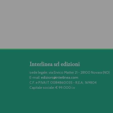
Interlinea srl edizioni
sede legale: via Enrico Mattei 21 - 28100 Novara (NO)
E-mail:
edizioni@interlinea.com
C.F. e P.IVA IT 01384860035 - R.E.A.: 169804
Capitale sociale: € 99.000 i.v