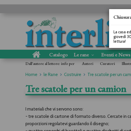
Chiusura
La casa ed
giovedì 30
lettura!
Catalogo
Le rane
Eventi e New
Dall'autore al lettore: info per
Autori
Curatori
Illust
Home
le Rane
Costruire
Tre scatole per un cam
Tre scatole per un camion
I materiali che vi servono sono:
- tre scatole di cartone di formato diverso. Cercate in casa
proporzioni regolatevi guardando il disegno;