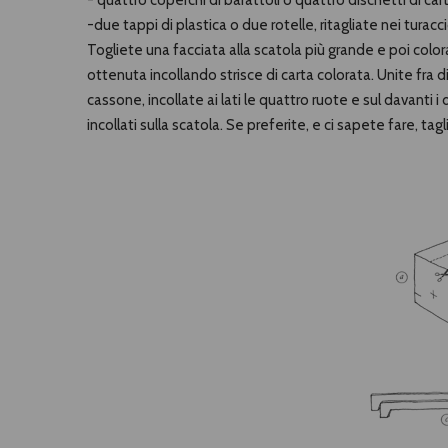
- quattro coperchi di barattoli o quattro dischetti di car
-due tappi di plastica o due rotelle, ritagliate nei turaccio
Togliete una facciata alla scatola più grande e poi colo
ottenuta incollando strisce di carta colorata. Unite fra di
cassone, incollate ai lati le quattro ruote e sul davanti i 
incollati sulla scatola. Se preferite, e ci sapete fare, tagl