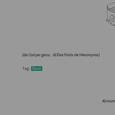
(da
Così per gioco...
di Elve Fortis de Hieronymis)
Tag:
Rane
Al mome