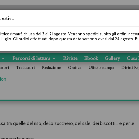
 estiva
SEGUICI SU
itrice rimarrà chiusa dal 3 al 21 agosto. Verranno spediti subito gli ordini ricev
 luglio. Gli ordini effettuati dopo questa data saranno evasi dal 24 agosto. 
s
Percorsi di lettura
Riviste
Ebook
Gallery
Casa 
ratori
Traduttori
Redazione
Grafica
Ufficio stampa
Diritti-Ri
ion
 tra quelle del riso, dello zucchero, del sale, dei biscotti... e per le