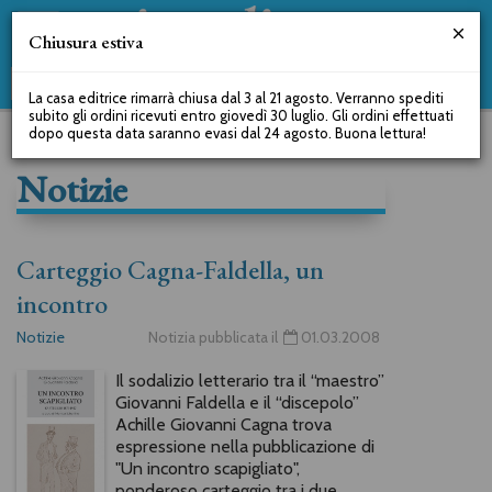
Chiusura estiva
La casa editrice rimarrà chiusa dal 3 al 21 agosto. Verranno spediti
subito gli ordini ricevuti entro giovedì 30 luglio. Gli ordini effettuati
dopo questa data saranno evasi dal 24 agosto. Buona lettura!
Notizie
Carteggio Cagna-Faldella, un
incontro
Notizie
Notizia pubblicata il
01.03.2008
Il sodalizio letterario tra il “maestro”
Giovanni Faldella e il “discepolo”
Achille Giovanni Cagna trova
espressione nella pubblicazione di
"Un incontro scapigliato",
ponderoso carteggio tra i due