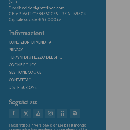
(NO)
E-mail:
edizioni@interlinea.com
C.F. e P.IVA IT 01384860035 - R.E.A.: 169804
Capitale sociale: € 99.000 i.v
Informazioni
CONDIZIONI DI VENDITA
PRIVACY
TERMINI DI UTILIZZO DEL SITO
COOKIE POLICY
GESTIONE COOKIE
CONTATTACI
DISTRIBUZIONE
Seguici su:
I nostri titoli in versione digitale per il mondo
accademico internazionale sono disponibili su: