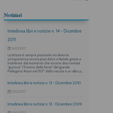
Notiziari
Interlinea libri e notizie n. 14 - Dicembre
2011
14/12/2017
La lettura è sempre piacevole ma diventa
un’esperienza ancora piuù dolce a Natale grazie a
Interlinea: dal momento che escono due novitaà
“gustose” ("Il menu delle feste" del grande
Pellegrino Artusi nel 150° della nascita e un albo per
i più piccoli su "La frittata" raccontata da due dei
maggiori autori per l’infanzia, Guido Quarzo e Anna
Interlinea libri e notizie n. 13 - Dicembre 2010
Vivarelli) la casa editrice propone una deliziosa
offerta per i suoi lettori piuù golosi.
13/12/2017
Interlinea libri e notizie n. 12 - Dicembre 2009
12/12/2017