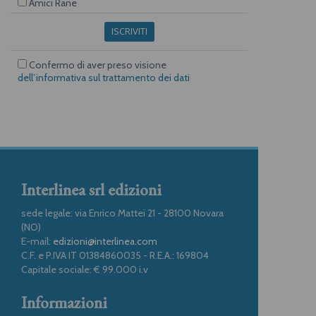
Amici Rane
ISCRIVITI
Confermo di aver preso visione
dell’informativa sul trattamento dei dati
Interlinea srl edizioni
sede legale: via Enrico Mattei 21 - 28100 Novara
(NO)
E-mail:
edizioni@interlinea.com
C.F. e P.IVA IT 01384860035 - R.E.A.: 169804
Capitale sociale: € 99.000 i.v
Informazioni