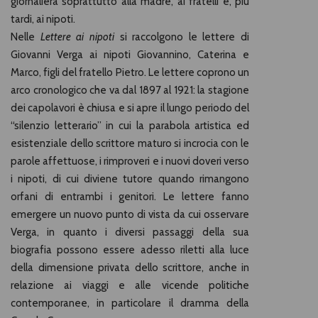
giornaliera soprattutto alla madre, ai fratelli e, più
tardi, ai nipoti.
Nelle
Lettere ai nipoti
si raccolgono le lettere di
Giovanni Verga ai nipoti Giovannino, Caterina e
Marco, figli del fratello Pietro. Le lettere coprono un
arco cronologico che va dal 1897 al 1921: la stagione
dei capolavori è chiusa e si apre il lungo periodo del
“silenzio letterario” in cui la parabola artistica ed
esistenziale dello scrittore maturo si incrocia con le
parole affettuose, i rimproveri e i nuovi doveri verso
i nipoti, di cui diviene tutore quando rimangono
orfani di entrambi i genitori. Le lettere fanno
emergere un nuovo punto di vista da cui osservare
Verga, in quanto i diversi passaggi della sua
biografia possono essere adesso riletti alla luce
della dimensione privata dello scrittore, anche in
relazione ai viaggi e alle vicende politiche
contemporanee, in particolare il dramma della