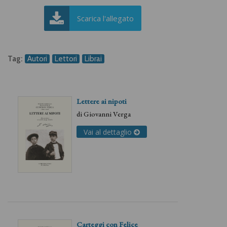
Scarica l'allegato
Tag:
Autori
Lettori
Librai
Lettere ai nipoti
di
Giovanni Verga
Vai al dettaglio
Carteggi con Felice