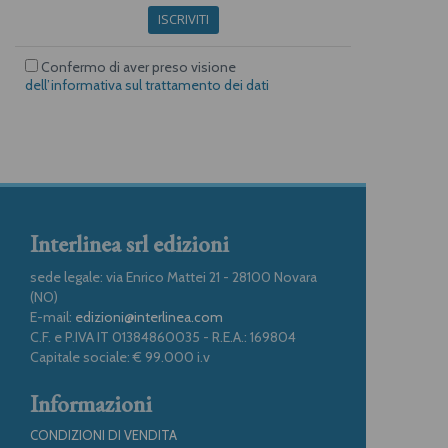
ISCRIVITI
Confermo di aver preso visione
dell’informativa sul trattamento dei dati
Interlinea srl edizioni
sede legale: via Enrico Mattei 21 - 28100 Novara
(NO)
E-mail:
edizioni@interlinea.com
C.F. e P.IVA IT 01384860035 - R.E.A.: 169804
Capitale sociale: € 99.000 i.v
Informazioni
CONDIZIONI DI VENDITA