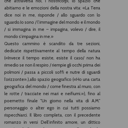
che attraversa noi, i nostricorpi, lo spazio che
abitiamo e le emozioni della nostra vita: «La Terra
dice noi in me, risponde / allo sguardo con lo
sguardo.Io sono / l’immagine del mondo e il mondo
/ si immagina in me – impagina, volevo / dire, il
mondo s’impagina in me.»
Questo cammino è scandito da tre sezioni,
dedicate rispettivamente al tempo della natura
(«Invece il tempo esiste, esiste il caso/ non ha
rimedio se non il respiro / riempie gli occhi prima dei
polmoni / passa a piccoli soffi e nutre di sguardi
l’orizzonte».),allo spazio geografico («Ho una carta
geografica del mondo / come finestra al muro, con
le rotte / tracciate nei mari e neifiumi.»), fino al
poemetto finale "Un giorno nella vita di A.M."
personaggio o alter ego in cui tutti possiamo
rispecchiarci. Il libro completa, con il precedente
romanzo in versi Dell’infinito amore, un dittico