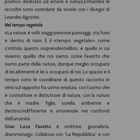
poetico dedicato ad amore e natura.Entrambe le
raccolte sono corredate da tavole con i disegni di
Leandro Agostini.
Nel tempo vegetale
«La natura è volti viaggi persone paesaggi, sta fuori
e dentro di noi». E il «tempo vegetale», come
s'intitola questo sorprendentelibro, è quello in cui
viviamo, quello che noi siamo: scrive Favetto che
siamo parte della natura, dunque meglio occuparsi
di lei,altrimenti è lei a occuparsi di noi. Lo spazio e il
tempo sono le coordinate di questo racconto in
versi sul rapporto fra uomo enatura: con l'uomo che
è costruttore e distruttore di natura; con la natura
che è madre, figlia, sorella, ambiente e
destino,indifferente e amorevole nei confronti
dell'umanità.
Gian Luca Favetto
è scrittore, giornalista,
drammaturgo. Collabora con “La Repubblica” e con