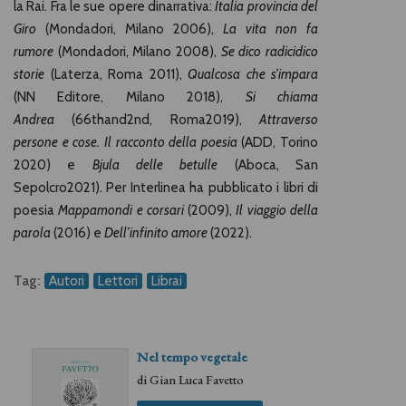
la Rai. Fra le sue opere dinarrativa:
Italia provincia del
Giro
(Mondadori, Milano 2006),
La vita non fa
rumore
(Mondadori, Milano 2008),
Se dico radicidico
storie
(Laterza, Roma 2011),
Qualcosa che s’impara
(NN Editore, Milano 2018),
Si chiama
Andrea
(66thand2nd, Roma2019),
Attraverso
persone e cose. Il racconto della poesia
(ADD, Torino
2020) e
Bjula delle betulle
(Aboca, San
Sepolcro2021). Per Interlinea ha pubblicato i libri di
poesia
Mappamondi e corsari
(2009),
Il viaggio della
parola
(2016) e
Dell’infinito amore
(2022).
Tag:
Autori
Lettori
Librai
Nel tempo vegetale
di
Gian Luca Favetto