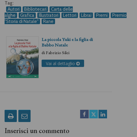
Tag:
Autori
Bibliotecari
Carta delle
alghe
Grafica
Illustratori
Lettori
Librai
Premi
Premio
"Storia di Natale"
Rane
La piccola Yuki e la figlia di
Babbo Natale
di
Fabrizio Silei
Vai al dettaglio
Inserisci un commento