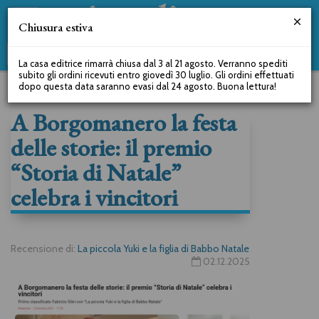
Chiusura estiva
La casa editrice rimarrà chiusa dal 3 al 21 agosto. Verranno spediti
subito gli ordini ricevuti entro giovedì 30 luglio. Gli ordini effettuati
dopo questa data saranno evasi dal 24 agosto. Buona lettura!
A Borgomanero la festa
delle storie: il premio
“Storia di Natale”
celebra i vincitori
Recensione di:
La piccola Yuki e la figlia di Babbo Natale
02.12.2025