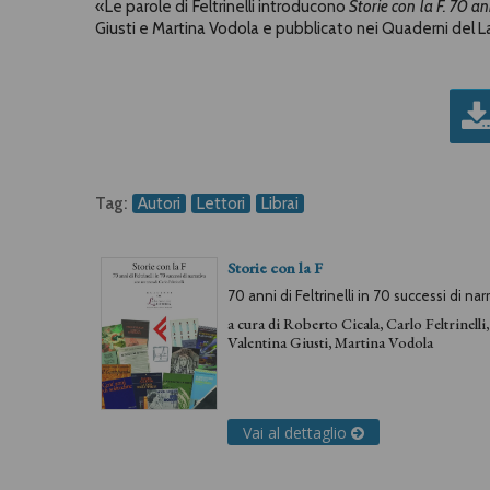
«
Le parole di Feltrinelli introducono
Storie con la F. 70 ann
Giusti e Martina Vodola e pubblicato nei Quaderni del Lab
Tag:
Autori
Lettori
Librai
Storie con la F
70 anni di Feltrinelli in 70 successi di nar
a cura di
Roberto Cicala
,
Carlo Feltrinelli
,
Valentina Giusti
,
Martina Vodola
Vai al dettaglio