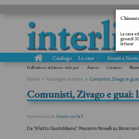
Chiusura
La casa ed
giovedì 30
lettura!
Catalogo
Le rane
Eventi e New
Dall'autore al lettore: info per
Autori
Curatori
Illust
Home
Rassegna stampa
Comunisti, Zivago e guai:
Comunisti, Zivago e guai: l
Recensione di:
Storie con la F
Da "Il Fatto Quotiddiano", Massimo Novelli su
Storie con 