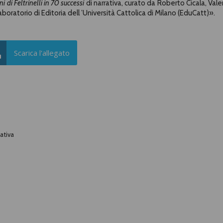
i di Feltrinelli in 70 successi
di narrativa, curato da Roberto Cicala, Vale
oratorio di Editoria dell ’Università Cattolica di Milano (EduCatt)
»
.
Scarica l'allegato
rativa