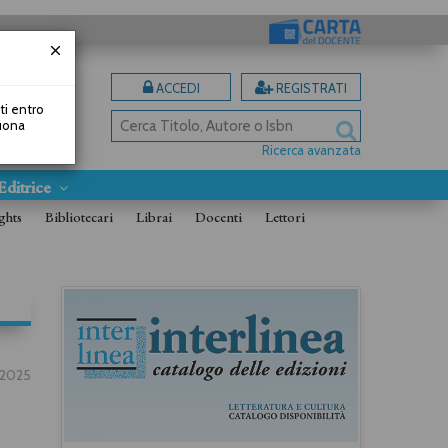
ACCEDI
REGISTRATI
uti entro
Buona
Ricerca avanzata
Editrice
ghts
Bibliotecari
Librai
Docenti
Lettori
.2025