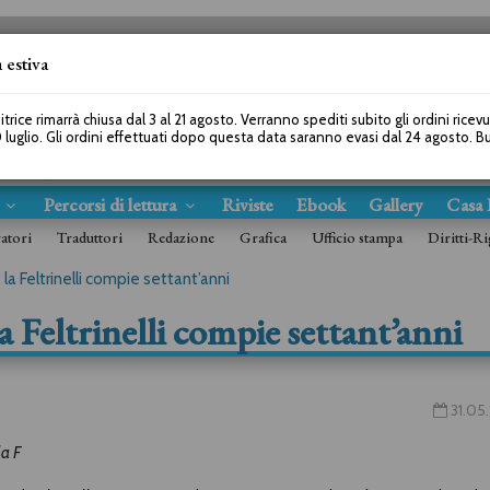
 estiva
SEGUICI SU
itrice rimarrà chiusa dal 3 al 21 agosto. Verranno spediti subito gli ordini ricev
 luglio. Gli ordini effettuati dopo questa data saranno evasi dal 24 agosto. 
s
Percorsi di lettura
Riviste
Ebook
Gallery
Casa 
ratori
Traduttori
Redazione
Grafica
Ufficio stampa
Diritti-Ri
 la Feltrinelli compie settant’anni
a Feltrinelli compie settant’anni
31.05
la F