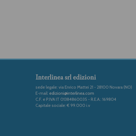
Interlinea srl edizioni
sede legale: via Enrico Mattei 21 - 28100 Novara (NO)
E-mail:
edizioni@interlinea.com
C.F. e P.IVA IT 01384860035 - R.E.A.: 169804
Capitale sociale: € 99.000 i.v